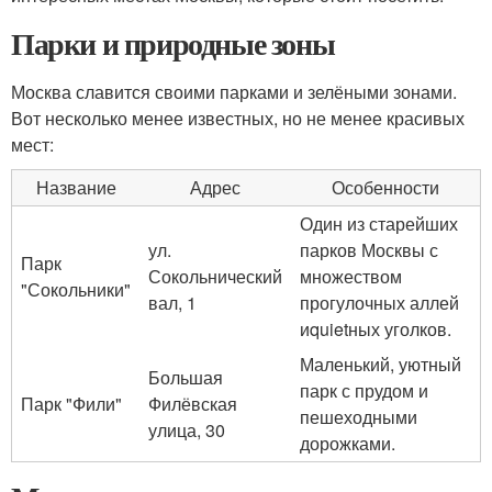
Парки и природные зоны
Москва славится своими парками и зелёными зонами.
Вот несколько менее известных, но не менее красивых
мест:
Название
Адрес
Особенности
Один из старейших
ул.
парков Москвы с
Парк
Сокольнический
множеством
"Сокольники"
вал, 1
прогулочных аллей
иquietных уголков.
Маленький, уютный
Большая
парк с прудом и
Парк "Фили"
Филёвская
пешеходными
улица, 30
дорожками.