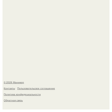
В нижегородской области трагически погибла 14-летняя
школьница - она покончила с собой на фоне подготовки к
контрольной по английскому языку.
© 2026 Маникюр
Контакты
Пользовательское соглашение
Политика конфидециальности
Обратная связь