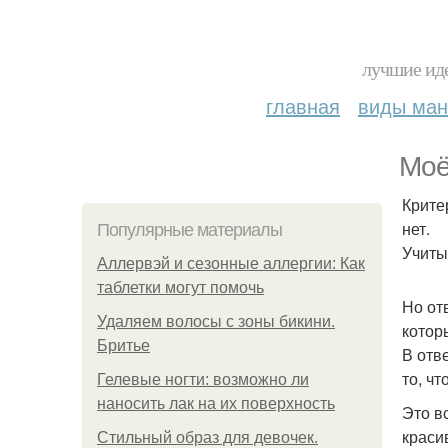
лучшие иде
главная
виды ма
Моё
Крите
нет.
Популярные материалы
Учиты
Аллервэй и сезонные аллергии: Как
таблетки могут помочь
Но от
Удаляем волосы с зоны бикини.
котор
Бритье
В отв
то, чт
Гелевые ногти: возможно ли
наносить лак на их поверхность
Это в
краси
Стильный образ для девочек.