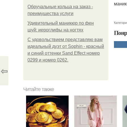
маник
Обручальные кольца на заказ -
преимущества услуги
Категори
Удивительный маникюр по фен
шуй: иероглифы на ногтях
Понр
С удовольствием представляю вам
идеальный дуэт от Sophin - красный
и синий оттенки Sand Effect номер
0299 и номер 0262.
⇦
Читайте также