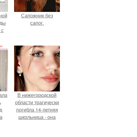
ной
Сапожник без
жды
сапог.
 с
ала
В нижегородской
ь
области трагически
д
погибла 14-летняя
а
школьница - она
покончила с собой
на фоне подготовки