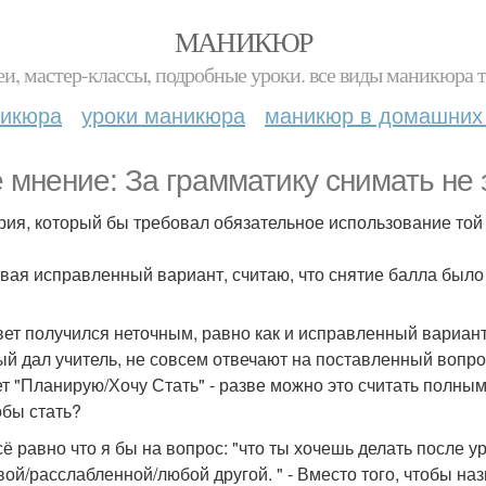
МАНИКЮР
и, мастер-классы, подробные уроки. все виды маникюра т
никюра
уроки маникюра
маникюр в домашних
 мнение: За грамматику снимать не з
рия, который бы требовал обязательное использование той 
вая исправленный вариант, считаю, что снятие балла был
вет получился неточным, равно как и исправленный вариант. К
ый дал учитель, не совсем отвечают на поставленный вопро
ет "Планирую/Хочу Стать" - разве можно это считать полным
обы стать?
сё равно что я бы на вопрос: "что ты хочешь делать после у
вой/расслабленной/любой другой. " - Вместо того, чтобы на