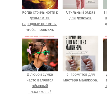
Когда стричь ногти к
Стильный образ
П
деньгам. 33
для девочек.
народные приметы,
д
чтобы привлечь
деньги в дом.
В любой сумке
5 Промптов для
часто валяется
мастера маникюра.
обычный
п
пластиковый
крабик.