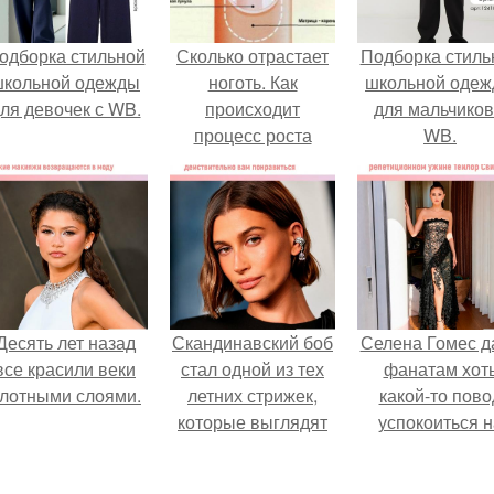
одборка стильной
Сколько отрастает
Подборка стиль
школьной одежды
ноготь. Как
школьной оде
ля девочек с WB.
происходит
для мальчиков
процесс роста
WB.
ногтей
Десять лет назад
Скандинавский боб
Селена Гомес д
все красили веки
стал одной из тех
фанатам хот
лотными слоями.
летних стрижек,
какой-то пово
которые выглядят
успокоиться н
очень просто.
фоне всех
разговоров о