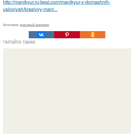
http://manikyur.ru-best.com/manikyur-v-domashnih-
usloviyah/krasivyy-mani...
Категории:
красивый маникюр
Читайте также
Сроки носки гель-лака. Почему отходит гель - лак и как
продлить сроки носки