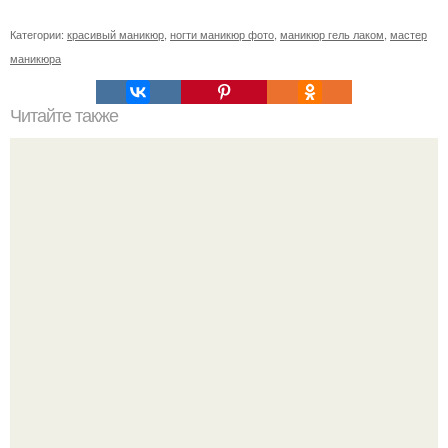
Категории:
красивый маникюр
,
ногти маникюр фото
,
маникюр гель лаком
,
мастер
маникюра
Читайте также
Текст для рекламы мастера маникюра. Как мастеру
маникюра запустить сарафанный маркетинг?