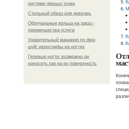
К
ногтями чёрных точек
М
Стильный образ для девочек.
Обручальные кольца на заказ -
преимущества услуги
К
Удивительный маникюр по фен
К
шуй: иероглифы на ногтях
Отл
Гелевые ногти: возможно ли
мас
наносить лак на их поверхность
Конеч
похва
специ
разли