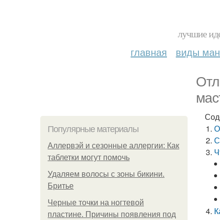
лучшие иде
главная
виды ма
Отл
мас
Сод
О
Популярные материалы
С
Аллервэй и сезонные аллергии: Как
Ч
таблетки могут помочь
Удаляем волосы с зоны бикини.
Бритье
Черные точки на ногтевой
К
пластине. Причины появления под