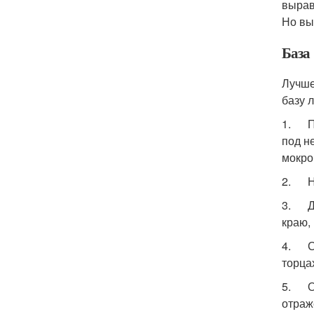
вырав
Но вы
База
Лучше
базу 
1. Пе
под н
мокро
2. На
3. Дл
краю,
4. С 
торца
5. Оц
отраж