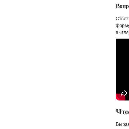
Вопр
Ответ
форму
выгля
Что
Вырав