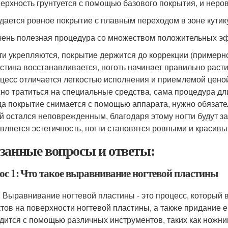
верхность грунтуется с помощью базового покрытия, и неро
здается ровное покрытие с плавным переходом в зоне кутик
чень полезная процедура со множеством положительных э
ти укрепляются, покрытие держится до коррекции (примерно
стина восстанавливается, ноготь начинает правильно расти
цесс отличается легкостью исполнения и приемлемой ценой
но тратиться на специальные средства, сама процедура дли
да покрытие снимается с помощью аппарата, нужно обязате
й остался неповрежденным, благодаря этому ногти будут 
вляется эстетичность, ногти становятся ровными и красивым
занные вопросы и ответы:
ос 1: Что такое выравнивание ногтевой пластины
: Выравнивание ногтевой пластины - это процесс, который 
тов на поверхности ногтевой пластины, а также придание 
дится с помощью различных инструментов, таких как ножниц