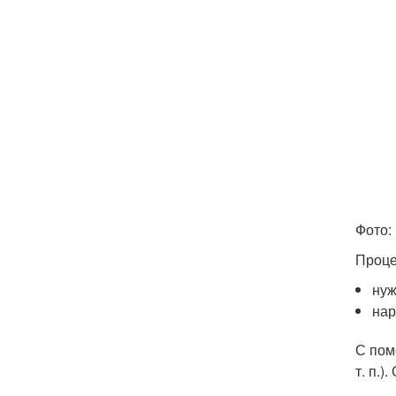
Фото: 
Проце
нуж
нар
С пом
т. п.)