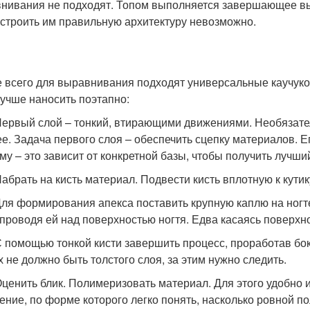
нивания не подходят. Топом выполняется завершающее вы
строить им правильную архитектуру невозможно.
 всего для выравнивания подходят универсальные каучуко
лучше наносить поэтапно:
рвый слой – тонкий, втирающими движениями. Необязатель
ее. Задача первого слоя – обеспечить сцепку материалов. 
му – это зависит от конкретной базы, чтобы получить лучши
брать на кисть материал. Подвести кисть вплотную к кутику
я формирования апекса поставить крупную каплю на ногте
 проводя ей над поверхностью ногтя. Едва касаясь поверхн
помощью тонкой кисти завершить процесс, проработав боко
х не должно быть толстого слоя, за этим нужно следить.
енить блик. Полимеризовать материал. Для этого удобно и
ение, по форме которого легко понять, насколько ровной п