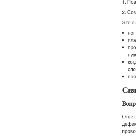
1. По
2. Со
Это о
ног
пла
про
нуж
ког
сло
поя
Свя
Вопр
Ответ
дефек
прово