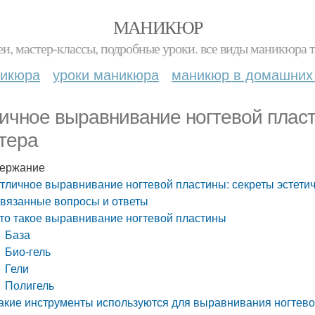
МАНИКЮР
и, мастер-классы, подробные уроки. все виды маникюра т
никюра
уроки маникюра
маникюр в домашних
ичное выравнивание ногтевой пласт
тера
ержание
тличное выравнивание ногтевой пластины: секреты эстети
вязанные вопросы и ответы
то такое выравнивание ногтевой пластины
База
Био-гель
Гели
Полигель
акие инструменты используются для выравнивания ногтев