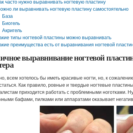
ак часто нужно выравнивать ногтевую пластину
ожно ли выравнивать ногтевую пластину самостоятельно
База
Биогель
Акригель
акие типы ногтевой пластины можно выравнивать
акие преимущества есть от выравнивания ногтевой пласти
ичное выравнивание ногтевой пластин
тера
но, всем хотелось бы иметь красивые ногти, но, к сожалени
статься. Как правило, ровные и твердые ногтевые пластин
алистам приходится работать с проблемными ноготками. Нуж
чными бафами, пилками или аппаратами оказывает негатив