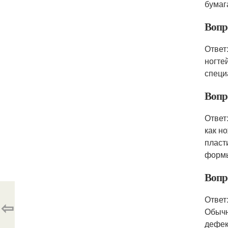
бумага
Вопр
Ответ
ногте
специ
Вопр
Ответ
как н
пласт
форм
Вопр
Ответ
⇦
Обычн
дефек