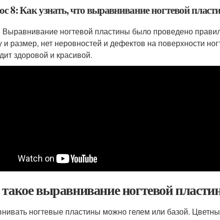
ос 8: Как узнать, что выравнивание ногтевой плас
: Выравнивание ногтевой пластины было проведено правил
 и размер, нет неровностей и дефектов на поверхности ног
дит здоровой и красивой.
 такое выравнивание ногтевой пласти
нивать ногтевые пластины можно гелем или базой. Цветные