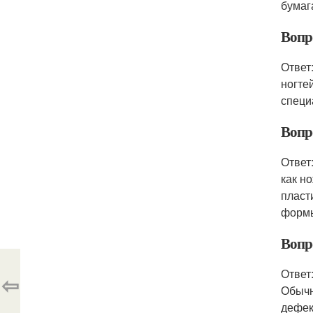
бумага
Вопр
Ответ
ногте
специ
Вопр
Ответ
как н
пласт
форм
Вопр
Ответ
⇦
Обычн
дефек