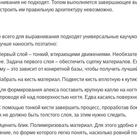
нивания не подходят. Топом выполняется завершающее вы
строить им правильную архитектуру невозможно.
 всего для выравнивания подходят универсальные каучуко
лучше наносить поэтапно:
рвый слой – тонкий, втирающими движениями. Необязатель
ее. Задача первого слоя – обеспечить сцепку материалов. 
му – это зависит от конкретной базы, чтобы получить лучши
брать на кисть материал. Подвести кисть вплотную к кутику
я формирования апекса поставить крупную каплю на ногте
 проводя ей над поверхностью ногтя. Едва касаясь поверхн
помощью тонкой кисти завершить процесс, проработав боко
х не должно быть толстого слоя, за этим нужно следить.
енить блик. Полимеризовать материал. Для этого удобно и
ение, по форме которого легко понять, насколько ровной п