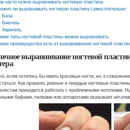
ак часто нужно выравнивать ногтевую пластину
ожно ли выравнивать ногтевую пластину самостоятельно
База
Биогель
Акригель
акие типы ногтевой пластины можно выравнивать
акие преимущества есть от выравнивания ногтевой пласти
ичное выравнивание ногтевой пластин
тера
но, всем хотелось бы иметь красивые ногти, но, к сожалени
статься. Как правило, ровные и твердые ногтевые пластин
алистам приходится работать с проблемными ноготками. Нуж
чными бафами, пилками или аппаратами оказывает негатив