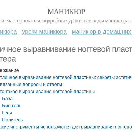
МАНИКЮР
и, мастер-классы, подробные уроки. все виды маникюра т
никюра
уроки маникюра
маникюр в домашних
ичное выравнивание ногтевой пласт
тера
ержание
тличное выравнивание ногтевой пластины: секреты эстети
вязанные вопросы и ответы
то такое выравнивание ногтевой пластины
База
Био-гель
Гели
Полигель
акие инструменты используются для выравнивания ногтев