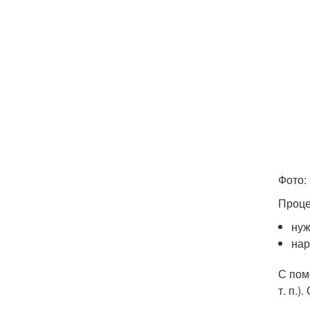
Фото: 
Проце
нуж
нар
С пом
т. п.)