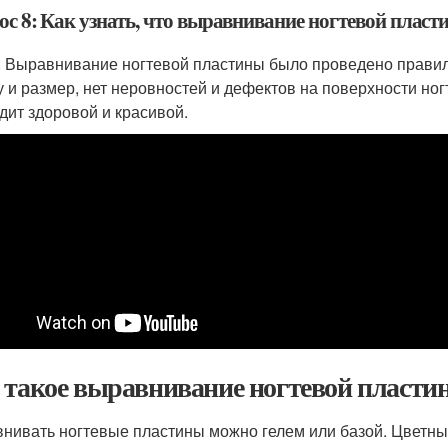
ос 8: Как узнать, что выравнивание ногтевой плас
: Выравнивание ногтевой пластины было проведено правил
 и размер, нет неровностей и дефектов на поверхности ног
дит здоровой и красивой.
 такое выравнивание ногтевой пласти
нивать ногтевые пластины можно гелем или базой. Цветные