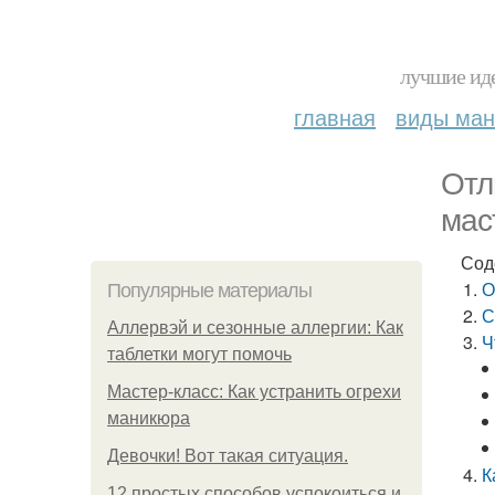
лучшие иде
главная
виды ма
Отл
мас
Сод
О
Популярные материалы
С
Аллервэй и сезонные аллергии: Как
Ч
таблетки могут помочь
Мастер-класс: Как устранить огрехи
маникюра
Девочки! Вот такая ситуация.
К
12 простых способов успокоиться и