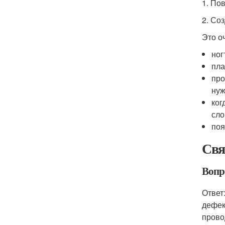
1. По
2. Со
Это о
ног
пла
про
нуж
ког
сло
поя
Свя
Вопр
Ответ
дефек
прово