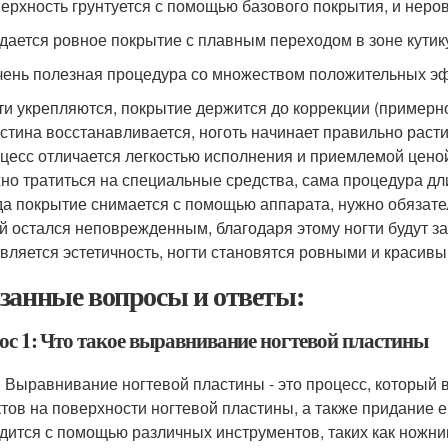
верхность грунтуется с помощью базового покрытия, и неро
здается ровное покрытие с плавным переходом в зоне кутик
чень полезная процедура со множеством положительных э
ти укрепляются, покрытие держится до коррекции (примерно
стина восстанавливается, ноготь начинает правильно расти
цесс отличается легкостью исполнения и приемлемой ценой
но тратиться на специальные средства, сама процедура дли
да покрытие снимается с помощью аппарата, нужно обязате
й остался неповрежденным, благодаря этому ногти будут 
вляется эстетичность, ногти становятся ровными и красивым
занные вопросы и ответы:
ос 1: Что такое выравнивание ногтевой пластины
: Выравнивание ногтевой пластины - это процесс, который 
тов на поверхности ногтевой пластины, а также придание 
дится с помощью различных инструментов, таких как ножниц