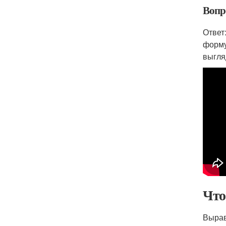
Вопр
Ответ
форму
выгля
Что
Вырав