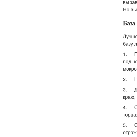
вырав
Но вы
База
Лучше
базу 
1. Пе
под н
мокро
2. На
3. Дл
краю,
4. С 
торца
5. Оц
отраж