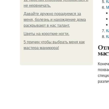
К
не нервничать.
М
Давайте дружно порадуемся за
меня, болезнь и нахождение дома
раскрывают в нас талант.
К
Цветы на короткие ногти.
К
5 причин чтобы выбрать меня как
Отл
мастера маникюра!
мас
Конеч
похва
специ
разли