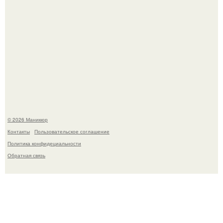
Десять лет назад все красили веки плотными слоями.
© 2026 Маникюр
Контакты
Пользовательское соглашение
Политика конфидециальности
Обратная связь