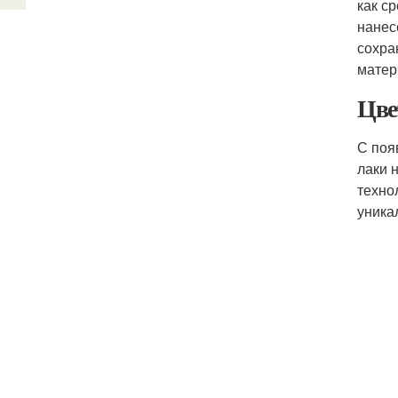
как с
нанес
сохра
матер
Цве
С поя
лаки 
техно
уника