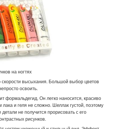
нков на ногтях
о скорости высыхания. Большой выбор цветов
непросто освоить.
ит формальдегид. Он легко наносится, красиво
 лака и геля не сложно. Шеллак густой, поэтому
 детали не получится прорисовать с его
онтрастных рисунков.
аёт ногтям ухоженный и стильный вид. Эффект