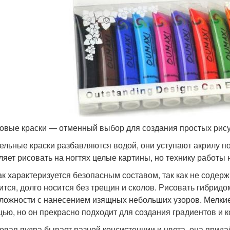
овые краски — отменный выбор для создания простых рису
ельные краски разбавляются водой, они уступают акрилу п
ляет рисовать на ногтях целые картины, но технику работы 
к характеризуется безопасным составом, так как не содерж
ится, долго носится без трещин и сколов. Рисовать гибридом
сложности с нанесением изящных небольших узоров. Мелкие
ью, но он прекрасно подходит для создания градиентов и к
овая пудра бывает разной консистенции и цвета, она прид