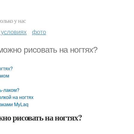
олько у нас
 условиях
фото
можно рисовать на ногтях?
огтях?
аком
ль-лаком?
олкой на ногтях
аками MyLaq
жно рисовать на ногтях?