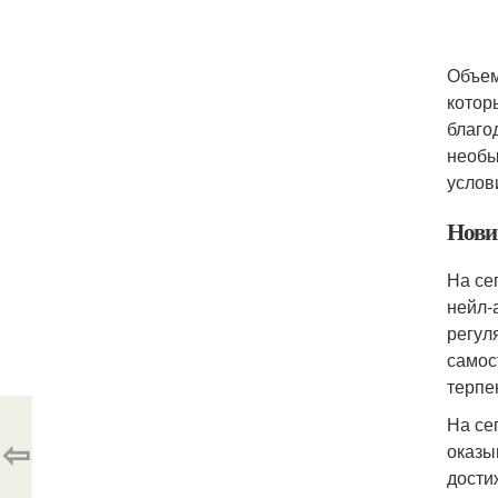
Объем
котор
благо
необы
услов
Нови
На се
нейл-
регул
самос
терпе
На се
⇦
оказы
дости