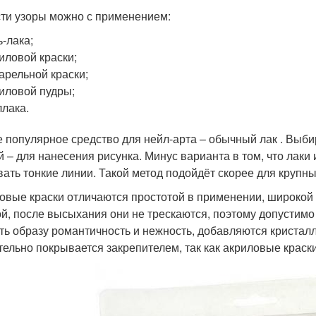
ти узоры можно с применением:
ь-лака;
иловой краски;
арельной краски;
иловой пудры;
лака.
 популярное средство для нейл-арта – обычный лак . Выбира
й – для нанесения рисунка. Минус варианта в том, что лаки 
вать тонкие линии. Такой метод подойдёт скорее для крупн
овые краски отличаются простотой в применении, широкой 
ой, после высыхания они не трескаются, поэтому допустимо
ть образу романтичность и нежность, добавляются кристалл
тельно покрывается закрепителем, так как акриловые краск