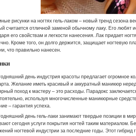
ные рисунки на ногтях гель-лаком – новый тренд сезона ве
ый считается отличной заменой обычному лаку. Его любят 
даря его свойствам и легкости нанесения. Лак придает ногт
чно. Кроме того, он долго держится, защищает ногтевую пл
ии, что правильно нанесен.
нки
годняшний день индустрия красоты предлагает огромное ко
арта. Желание иметь красивый и аккуратный маникюр неред
ярный поход к мастеру – это расходы. Парадокс заключается
тоятельно, используя многочисленные маникюрные средст
ние – гарантия успеха.
годняшний день гель-лаки занимают твердые позиции в мир
вают сегодня услуги покрытия ногтей таким материалом. Без
жений ногтевой индустрии за последние годы. Этот гибрид 