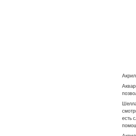
Акрил
Аквар
позво
Шелла
смотр
есть 
помощ
Акрил