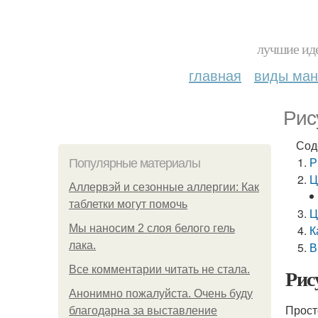
лучшие иде
главная
виды ма
Рис
Сод
Р
Популярные материалы
Ц
Аллервэй и сезонные аллергии: Как
таблетки могут помочь
Ц
Мы наносим 2 слоя белого гель
К
лака.
В
Все комментарии читать не стала.
Рис
Анонимно пожалуйста. Очень буду
Прост
благодарна за выставление