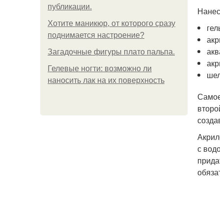
публикации.
Нанес
Хотите маникюр, от которого сразу
гел
поднимается настроение?
акр
акв
Загадочные фигуры плато пальпа.
акр
Гелевые ногти: возможно ли
шел
наносить лак на их поверхность
Самое
второ
созда
Акрил
с вод
прида
обяза