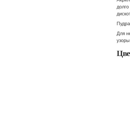
долго
диско
Пудра
Для н
узоры
Цве