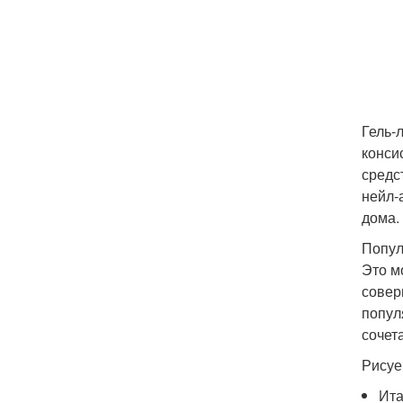
Гель-
конси
средс
нейл-
дома.
Попул
Это м
совер
попул
сочета
Рисуе
Ита