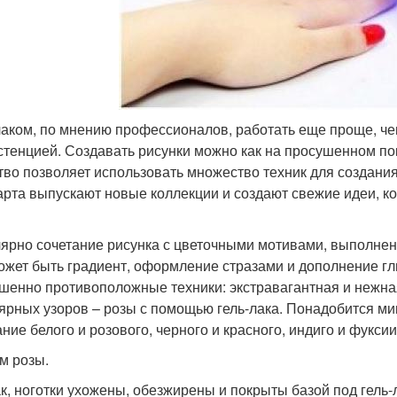
лаком, по мнению профессионалов, работать еще проще, ч
стенцией. Создавать рисунки можно как на просушенном пок
тво позволяет использовать множество техник для создани
арта выпускают новые коллекции и создают свежие идеи, к
ярно сочетание рисунка с цветочными мотивами, выполненн
ожет быть градиент, оформление стразами и дополнение гл
шенно противоположные техники: экстравагантная и нежна
ярных узоров – розы с помощью гель-лака. Понадобится м
ние белого и розового, черного и красного, индиго и фуксии
м розы.
к, ноготки ухожены, обезжирены и покрыты базой под гель-л