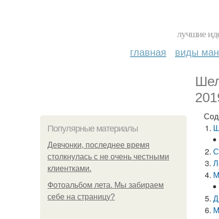
лучшие иде
главная
виды ма
Шел
201
Сод
Ш
Популярные материалы
Девчонки, последнее время
С
столкнулась с не очень честными
Л
клиентками.
М
Фотоальбом лета. Мы забираем
себе на страницу?
Д
М