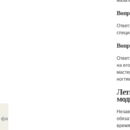
Вопр
Ответ
специ
Вопр
Ответ
на ег
масте
ногтя
Лет
мод
Незав
⇦
обяза
время