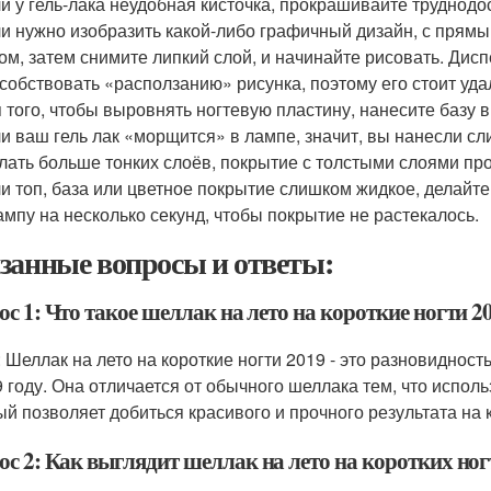
и у гель-лака неудобная кисточка, прокрашивайте труднодо
и нужно изобразить какой-либо графичный дизайн, с прямы
ом, затем снимите липкий слой, и начинайте рисовать. Дисп
собствовать «расползанию» рисунка, поэтому его стоит уда
 того, чтобы выровнять ногтевую пластину, нанесите базу в
и ваш гель лак «морщится» в лампе, значит, вы нанесли с
лать больше тонких слоёв, покрытие с толстыми слоями про
и топ, база или цветное покрытие слишком жидкое, делайте
ампу на несколько секунд, чтобы покрытие не растекалось.
занные вопросы и ответы:
с 1: Что такое шеллак на лето на короткие ногти 2
: Шеллак на лето на короткие ногти 2019 - это разновиднос
9 году. Она отличается от обычного шеллака тем, что испо
ый позволяет добиться красивого и прочного результата на к
ос 2: Как выглядит шеллак на лето на коротких ног