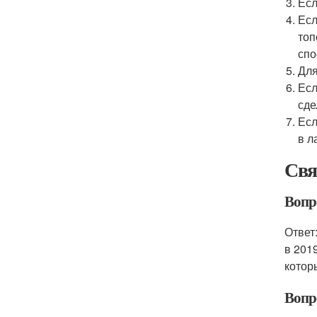
Есл
Есл
топ
спо
Для
Есл
сде
Есл
в л
Свя
Вопро
Ответ
в 201
котор
Вопр