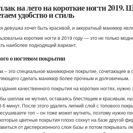
лак на лето на короткие ногти 2019. Ш
етаем удобство и стиль
я девушка хочет быть красивой, и аккуратный маникюр явл
ьзоватьна короткие ногти в 2019 году — это не только модно
ть наиболее подходящий вариант.
ого о ногтевом покрытии
к – это специальное маникюрное покрытие, сочетающее в се
ляющего сделать маникюр более прочным и долговечным.
оздания качественного покрытия на коротких ногтях, нужно 
бы шеллак не мутнел, оставаясь блестящим и красивым, ну
3-5 минут. После этого удалять липкий слой с топового пок
есушиваете топ – он тоже может мутнеть, поэтому нужно по
которые цветные покрытия плохо сохнут на базе другой ф
авиться от дисперсионного слоя базы и потом покрывать 