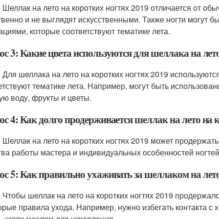
: Шеллак на лето на коротких ногтях 2019 отличается от обы
твенно и не выглядят искусственными. Также ногти могут 
ациями, которые соответствуют тематике лета.
с 3: Какие цвета используются для шеллака на лет
: Для шеллака на лето на коротких ногтях 2019 используют
етствуют тематике лета. Например, могут быть использова
ую воду, фрукты и цветы.
ос 4: Как долго продерживается шеллак на лето на 
: Шеллак на лето на коротких ногтях 2019 может продержатьс
тва работы мастера и индивидуальных особенностей ногтей
ос 5: Как правильно ухаживать за шеллаком на лето
: Чтобы шеллак на лето на коротких ногтях 2019 продержал
орые правила ухода. Например, нужно избегать контакта с 
ь ногти маслом для укрепления.