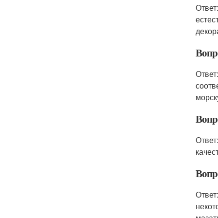
Ответ
естес
декор
Вопро
Ответ
соотв
морск
Вопр
Ответ
качес
Вопр
Ответ
некот
мазат