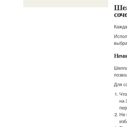
Шел
соч
Кажда
Испол
выбра
Немн
Шелла
позво
Для с
Что
на 
пер
Не 
изб