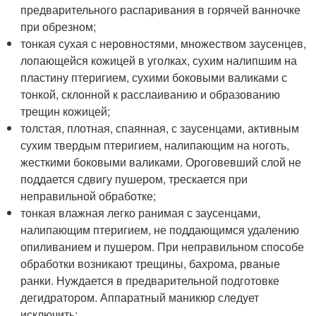
предварительного распаривания в горячей ванночке
при обрезном;
тонкая сухая с неровностями, множеством заусенцев,
лопающейся кожицей в уголках, сухим налипшим на
пластину птеригием, сухими боковыми валиками с
тонкой, склонной к расслаиванию и образованию
трещин кожицей;
толстая, плотная, спаянная, с заусенцами, активным
сухим твердым птеригием, налипающим на ноготь,
жесткими боковыми валиками. Ороговевший слой не
поддается сдвигу пушером, трескается при
неправильной обработке;
тонкая влажная легко ранимая с заусенцами,
налипающим птеригием, не поддающимся удалению
опиливанием и пушером. При неправильном способе
обработки возникают трещины, бахрома, рваные
ранки. Нуждается в предварительной подготовке
дегидратором. Аппаратный маникюр следует
исключить;