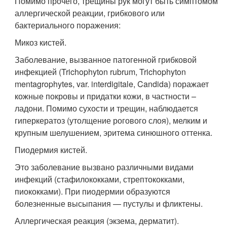
Помимо прочего, трещины рук могут быть симптомом
аллергической реакции, грибкового или
бактериального поражения:
Микоз кистей.
Заболевание, вызванное патогенной грибковой
инфекцией (Trichophyton rubrum, Trichophyton
mentagrophytes, var. interdigitale, Candida) поражает
кожные покровы и придатки кожи, в частности –
ладони. Помимо сухости и трещин, наблюдается
гиперкератоз (утолщение рогового слоя), мелким и
крупным шелушением, эритема синюшного оттенка.
Пиодермия кистей.
Это заболевание вызвано различными видами
инфекций (стафилококками, стрептококками,
пиококками). При пиодермии образуются
болезненные высыпания — пустулы и фликтены.
Аллергическая реакция (экзема, дерматит).