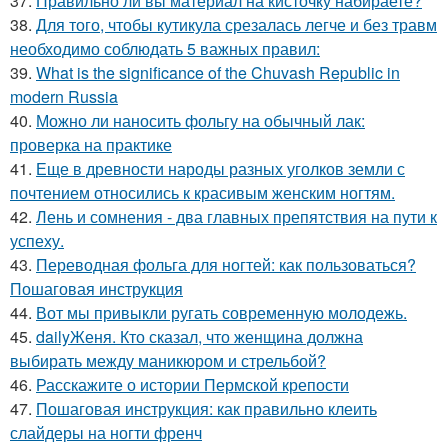
37.
Правильно ли вы материал на кисточку набираете?
38.
Для того, чтобы кутикула срезалась легче и без травм
необходимо соблюдать 5 важных правил:
39.
What is the significance of the Chuvash Republic in
modern Russia
40.
Можно ли наносить фольгу на обычный лак:
проверка на практике
41.
Еще в древности народы разных уголков земли с
почтением относились к красивым женским ногтям.
42.
Лень и сомнения - два главных препятствия на пути к
успеху.
43.
Переводная фольга для ногтей: как пользоваться?
Пошаговая инструкция
44.
Вот мы привыкли ругать современную молодежь.
45.
dailyЖеня. Кто сказал, что женщина должна
выбирать между маникюром и стрельбой?
46.
Расскажите о истории Пермской крепости
47.
Пошаговая инструкция: как правильно клеить
слайдеры на ногти френч