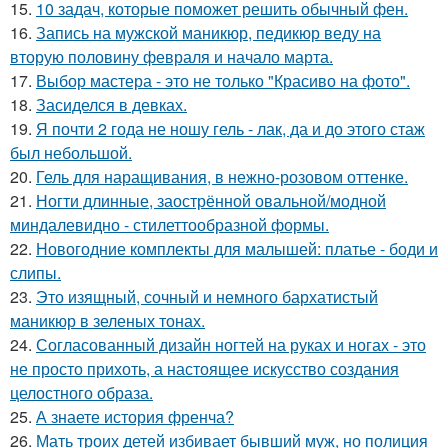
15.
10 задач, которые поможет решить обычный фен.
16.
Запись на мужской маникюр, педикюр веду на
вторую половину февраля и начало марта.
17.
Выбор мастера - это не только "Красиво на фото".
18.
Засиделся в девках.
19.
Я почти 2 года не ношу гель - лак, да и до этого стаж
был небольшой.
20.
Гель для наращивания, в нежно-розовом оттенке.
21.
Ногти длинные, заострённой овальной/модной
миндалевидно - стилеттообразной формы.
22.
Новогодние комплекты для малышей: платье - боди и
слипы.
23.
Это изящный, сочный и немного бархатистый
маникюр в зеленых тонах.
24.
Согласованный дизайн ногтей на руках и ногах - это
не просто прихоть, а настоящее искусство создания
целостного образа.
25.
А знаете история френча?
26.
Мать троих детей избивает бывший муж, но полиция