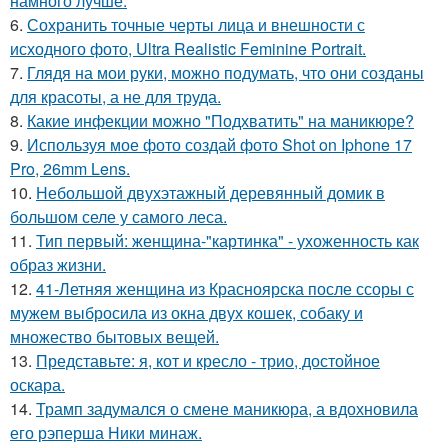
намного лучше.
6.
Сохранить точные черты лица и внешности с
исходного фото, Ultra Realistic Feminine Portrait.
7.
Глядя на мои руки, можно подумать, что они созданы
для красоты, а не для труда.
8.
Какие инфекции можно "Подхватить" на маникюре?
9.
Используя мое фото создай фото Shot on Iphone 17
Pro, 26mm Lens.
10.
Небольшой двухэтажный деревянный домик в
большом селе у самого леса.
11.
Тип первый: женщина-"картинка" - ухоженность как
образ жизни.
12.
41-Летняя женщина из Красноярска после ссоры с
мужем выбросила из окна двух кошек, собаку и
множество бытовых вещей.
13.
Представьте: я, кот и кресло - трио, достойное
оскара.
14.
Трамп задумался о смене маникюра, а вдохновила
его рэперша Ники минаж.