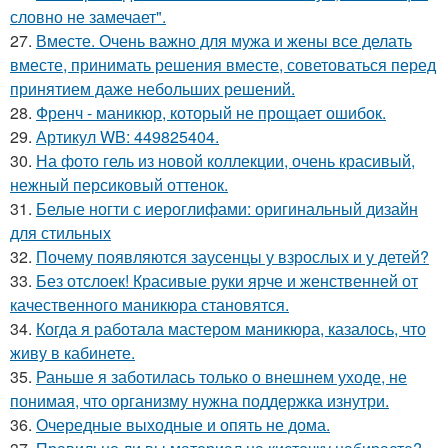
словно не замечает".
27.
Вместе. Очень важно для мужа и жены все делать
вместе, принимать решения вместе, советоваться перед
принятием даже небольших решений.
28.
Френч - маникюр, который не прощает ошибок.
29.
Артикул WB: 449825404.
30.
На фото гель из новой коллекции, очень красивый,
нежный персиковый оттенок.
31.
Белые ногти с иероглифами: оригинальный дизайн
для стильных
32.
Почему появляются заусенцы у взрослых и у детей?
33.
Без отслоек! Красивые руки ярче и женственней от
качественного маникюра становятся.
34.
Когда я работала мастером маникюра, казалось, что
живу в кабинете.
35.
Раньше я заботилась только о внешнем уходе, не
понимая, что организму нужна поддержка изнутри.
36.
Очередные выходные и опять не дома.