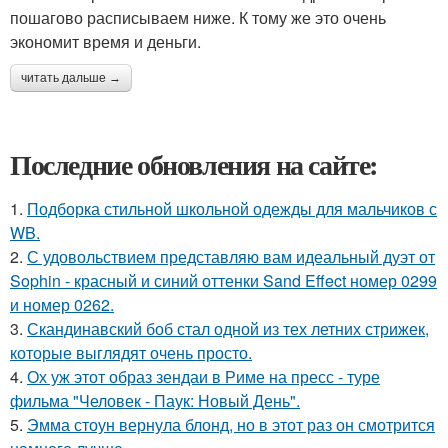
пошагово расписываем ниже. К тому же это очень
экономит время и деньги.
читать дальше →
Последние обновления на сайте:
1.
Подборка стильной школьной одежды для мальчиков с
WB.
2.
С удовольствием представляю вам идеальный дуэт от
Sophin - красный и синий оттенки Sand Effect номер 0299
и номер 0262.
3.
Скандинавский боб стал одной из тех летних стрижек,
которые выглядят очень просто.
4.
Ох уж этот образ зендаи в Риме на пресс - туре
фильма "Человек - Паук: Новый День".
5.
Эмма стоун вернула блонд, но в этот раз он смотрится