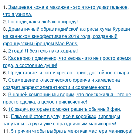
1.
Замшевая кожа в макияже - это что-то удивительное,
что я узнала.
2.
Господи, как я люблю природу!
3.
Драматичный образ индийской актрисы хумы Куреши
на каннском кинофестивале 2019 года, созданный
французским брендом Mae Paris.
4.
2 года! Я без гель лака ходила!
5.
Как верно подмечено, что весна - это не просто время
года, а состояние души!
6.
Представьте: я, кот и кресло - трио, достойное оскара.
7.
Совмещение классического френча и хамелеона
создает эффект элегантности и современности.
8.
В нашей компании мы верим, что поиск жилья - это не
просто сделка, а целое приключение!
9.
10 задач, которые поможет решить обычный фен.
10.
Елка ещё стоит в углу, всё в коробках, гирлянды
запутаны - а руки уже с праздничным маникюром!
11.
5 причин чтобы выбрать меня как мастера маникюра!