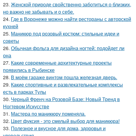
23.
Женской природе свойственно заботиться о близких,
но важно не забывать и о себе.
24.
Где в Воронеже можно найти рестораны с авторской
кухней
25.
Маникюр под розовый костюм: стильные идеи и
советы
26.
Обычная фольга для дизайна ногтей: подойдет ли
она
27.
Какие современные архитектурные проекты
появились в Рыбинске
28.
В моём гараже винтом пошла железная дверь.
29.
Какие спортивные и развлекательные комплексы
есть в парках Тулы
30.
Черный Френч на Розовой Базе: Новый Тренд в
Ногтевом Искусстве
31.
Мастера по маникюру поменяла.
32.
Цвет фуксия - это смелый выбор для маникюра!
33.
Полезное и вкусное для дома, здоровья и
удовольствия.