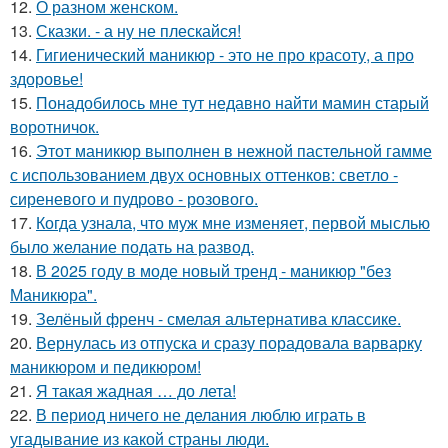
12.
О разном женском.
13.
Сказки. - а ну не плескайся!
14.
Гигиенический маникюр - это не про красоту, а про
здоровье!
15.
Понадобилось мне тут недавно найти мамин старый
воротничок.
16.
Этот маникюр выполнен в нежной пастельной гамме
с использованием двух основных оттенков: светло -
сиреневого и пудрово - розового.
17.
Когда узнала, что муж мне изменяет, первой мыслью
было желание подать на развод.
18.
В 2025 году в моде новый тренд - маникюр "без
Маникюра".
19.
Зелёный френч - смелая альтернатива классике.
20.
Вернулась из отпуска и сразу порадовала варварку
маникюром и педикюром!
21.
Я такая жадная … до лета!
22.
В период ничего не делания люблю играть в
угадывание из какой страны люди.