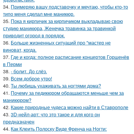
34.
Примеряю вашу подставочку и мечтаю, чтобы кто-то
типо меня сделал мне маникюр.
35.
Пока я кирпичик за кирпичиком выкладываю свою
студию маникюра, Женечка травинка за травинкой
приводит огород в порядок.
36.
Больше жизненных ситуаций про "мастер не
виноват, когда.
37.
Где и когда: полное расписание концертов Горшенёв
в Перми
38.
- болит. До слёз.
39.
Всем доброе утро!
40.
Ты любишь ухаживать за ногтями дома?
41.
Почему за педикюром обращаются меньше чем за
маникюром?
42.
Какие природные чудеса можно найти в Ставрополе
43.
3D-нейл-арт: что это такое и для кого он
предназначен
44.
Как Клеить Полоску Виде Френча на Ногти: