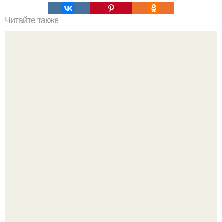
Читайте также
Девочки, здравствуйте какими базой и топом вы
работаете?
Когда хочется чего-то нежного, аккуратного и