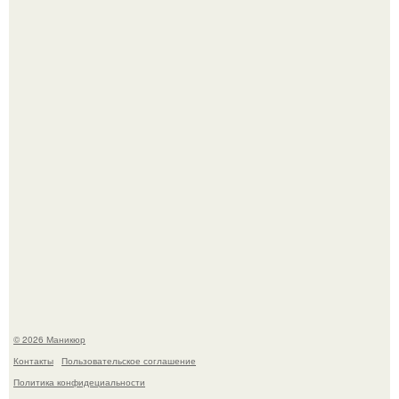
В любой сумке часто валяется обычный пластиковый
крабик.
Десять лет назад все красили веки плотными слоями.
© 2026 Маникюр
Контакты
Пользовательское соглашение
Политика конфидециальности