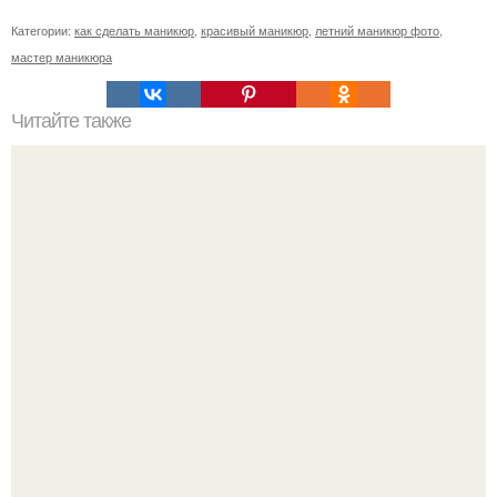
Категории:
как сделать маникюр
,
красивый маникюр
,
летний маникюр фото
,
мастер маникюра
Читайте также
Средства для красоты?