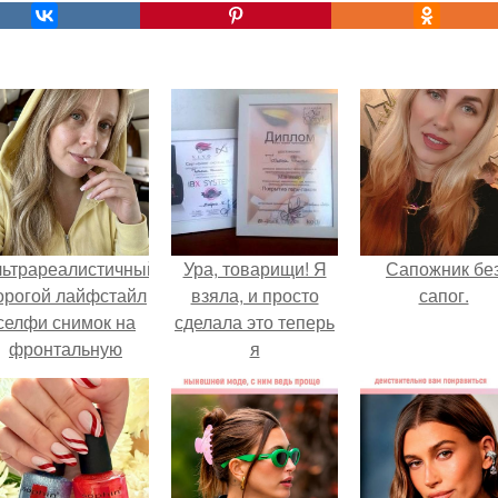
льтрареалистичный
Ура, товарищи! Я
Сапожник бе
орогой лайфстайл
взяла, и просто
сапог.
селфи снимок на
сделала это теперь
фронтальную
я
камеру.
дипломированный
мастер всех видов
маникюра!