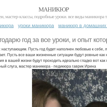
МАНИКЮР
и, мастер-классы, подробные уроки. все виды маникюра т
никюра
уроки маникюра
маникюр в домашних
годарю год за все уроки, и опыт кот
с наступающим. Пусть год будет наполнен любовью к себе, 
ает. Пусть все ваши жизненные ситуации будут ровные как 
ия в вашей жизни будут проходить идеально гладко вот как
ный слуга, мастер маникюра - педикюра гаврик Ирина