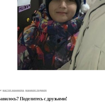
и:
мастер маникюра
,
маникюр педикюр
авилось? Поделитесь с друзьями!