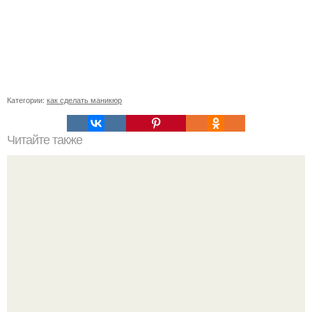
Категории:
как сделать маникюр
Читайте также
Эвелины Хромченко о маникюре. Советы стиля от
Эвелины Хромченко.