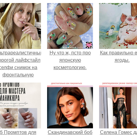
льтрареалистичный
Ну что ж, псто про
Как правильно e
орогой лайфстайл
японскую
ягоды.
селфи снимок на
косметологию.
фронтальную
камеру.
5 Промптов для
Скандинавский боб
Селена Гомес д