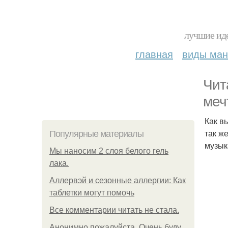
лучшие иде
главная
виды ма
Чит
меч
Как в
так ж
Популярные материалы
музык
Мы наносим 2 слоя белого гель
лака.
Аллервэй и сезонные аллергии: Как
таблетки могут помочь
Все комментарии читать не стала.
Анонимно пожалуйста. Очень буду