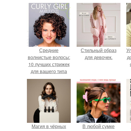
Средние
Стильный образ
У
волнистые волосы:
для девочек.
д
10 лучших стрижек
для вашего типа
волос
Магия в чёрных
В любой сумке