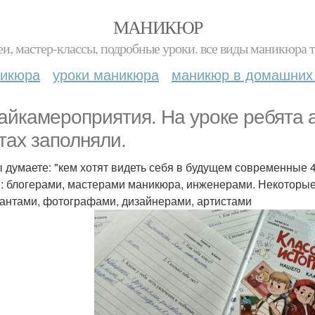
МАНИКЮР
и, мастер-классы, подробные уроки. все виды маникюра т
никюра
уроки маникюра
маникюр в домашних
айкамероприятия. На уроке ребята а
тах заполняли.
ы думаете: "кем хотят видеть себя в будущем современные
е: блогерами, мастерами маникюра, инженерами. Некоторы
антами, фотографами, дизайнерами, артистами