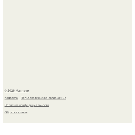
В нижегородской области трагически погибла 14-летняя
школьница - она покончила с собой на фоне подготовки к
контрольной по английскому языку.
© 2026 Маникюр
Контакты
Пользовательское соглашение
Политика конфидециальности
Обратная связь