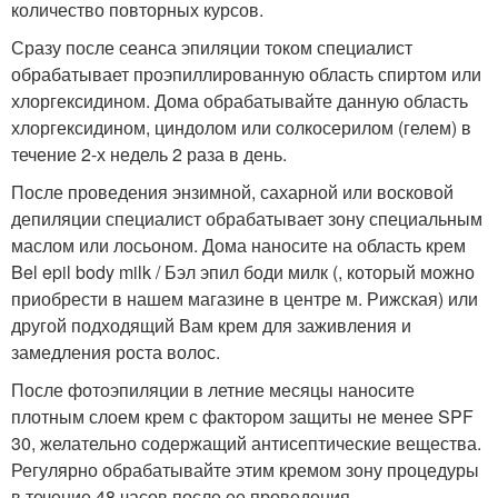
количество повторных курсов.
Сразу после сеанса эпиляции током специалист
обрабатывает проэпиллированную область спиртом или
хлоргексидином. Дома обрабатывайте данную область
хлоргексидином, циндолом или солкосерилом (гелем) в
течение 2-х недель 2 раза в день.
После проведения энзимной, сахарной или восковой
депиляции специалист обрабатывает зону специальным
маслом или лосьоном. Дома наносите на область крем
Bel epil body milk / Бэл эпил боди милк (, который можно
приобрести в нашем магазине в центре м. Рижская) или
другой подходящий Вам крем для заживления и
замедления роста волос.
После фотоэпиляции в летние месяцы наносите
плотным слоем крем с фактором защиты не менее SPF
30, желательно содержащий антисептические вещества.
Регулярно обрабатывайте этим кремом зону процедуры
в течение 48 часов после ее проведения.