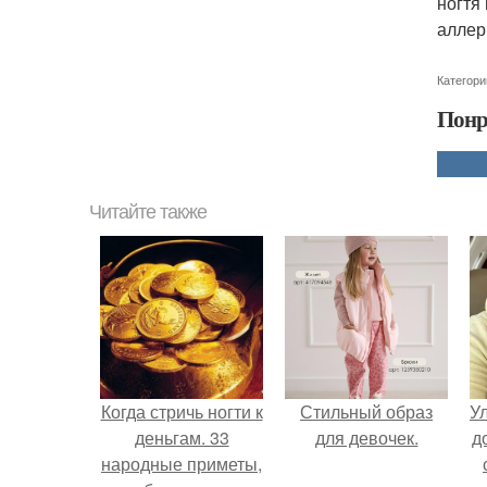
ногтя
аллер
Категори
Понр
Читайте также
Когда стричь ногти к
Стильный образ
У
деньгам. 33
для девочек.
д
народные приметы,