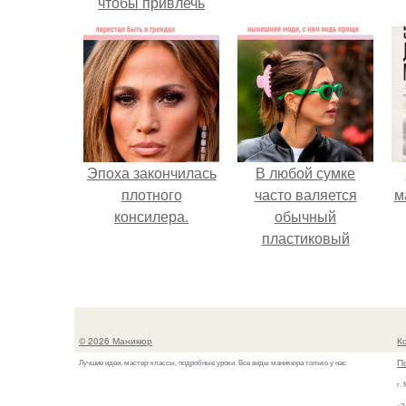
чтобы привлечь
деньги в дом.
Эпоха закончилась
В любой сумке
плотного
часто валяется
м
консилера.
обычный
пластиковый
крабик.
© 2026 Маникюр
К
П
Лучшие идеи, мастер-классы, подробные уроки. Все виды маникюра только у нас
г.
«З