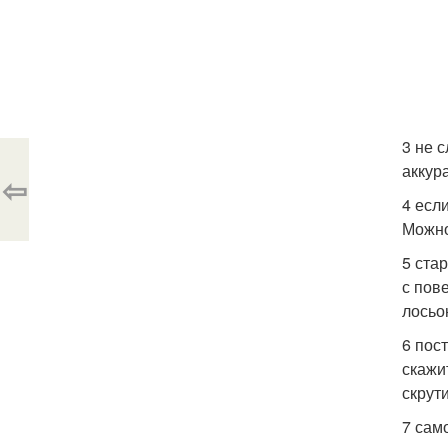
3 не 
аккур
⇦
4 есл
Можно
5 ста
с пов
лосьо
6 пос
скажи
скрут
7 сам