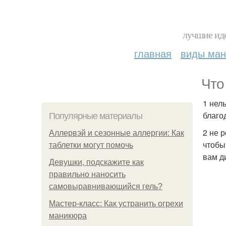
лучшие иде
главная
виды ма
Что
1 нел
благод
Популярные материалы
2 не 
Аллервэй и сезонные аллергии: Как
чтобы
таблетки могут помочь
вам д
Девушки, подскажите как
правильно наносить
самовыравнивающийся гель?
Мастер-класс: Как устранить огрехи
маникюра