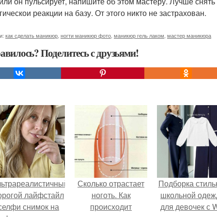
 или он пульсирует, напишите об этом мастеру. Лучше снять
гическои реакции на базу. От этого никто не застрахован.
и:
как сделать маникюр
,
ногти маникюр фото
,
маникюр гель лаком
,
мастер маникюра
авилось? Поделитесь с друзьями!
льтрареалистичный
Сколько отрастает
Подборка стиль
орогой лайфстайл
ноготь. Как
школьной оде
селфи снимок на
происходит
для девочек с 