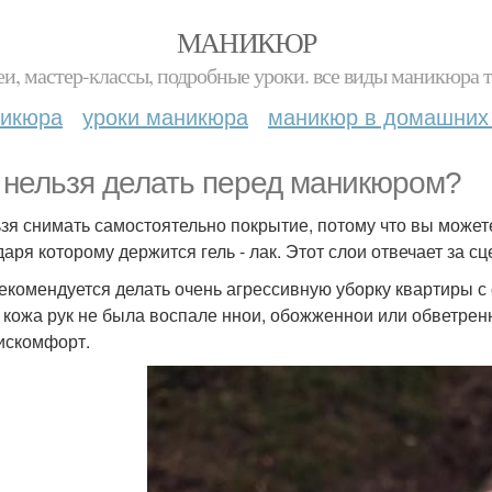
МАНИКЮР
и, мастер-классы, подробные уроки. все виды маникюра т
никюра
уроки маникюра
маникюр в домашних
 нельзя делать перед маникюром?
ьзя снимать самостоятельно покрытие, потому что вы можете
аря которому держится гель - лак. Этот слои отвечает за сц
рекомендуется делать очень агрессивную уборку квартиры 
 кожа рук не была воспале ннои, обожженнои или обветренн
искомфорт.