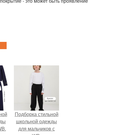
 покрытие - это может быть проявление
ной
Подборка стильной
жды
школьной одежды
WB.
для мальчиков с