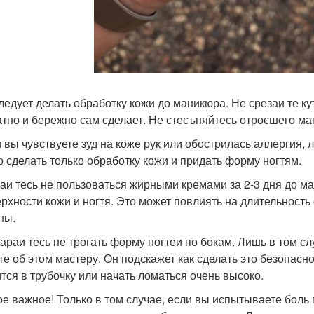
следует делать обработку кожи до маникюра. Не срезаи те ку
атно и бережно сам сделает. Не стесъняйтесь отросшего ман
и вы чувствуете зуд на коже рук или обострилась аллергия,
 сделать только обработку кожи и придать форму ногтям.
раи тесь не пользоваться жирными кремами за 2-3 дня до ма
ерхности кожи и ногтя. Это может повлиять на длительность 
ны.
тараи тесь не трогать форму ногтеи по бокам. Лишь в том сл
те об этом мастеру. Он подскажет как сделать это безопасно
ится в трубочку или начать ломаться очень высоко.
ое важное! Только в том случае, если вы испытываете боль