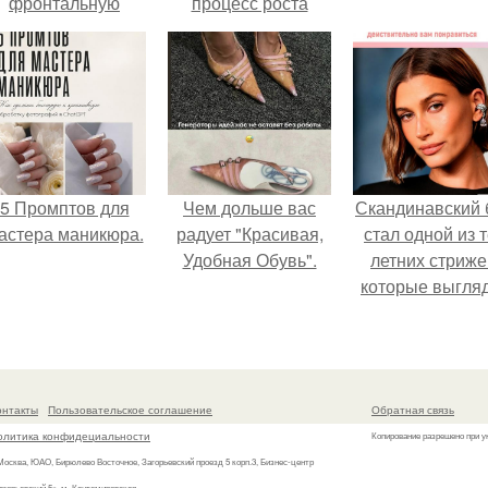
фронтальную
процесс роста
камеру.
ногтей
5 Промптов для
Чем дольше вас
Скандинавский 
астера маникюра.
радует "Красивая,
стал одной из 
Удобная Обувь".
летних стриже
которые выгля
очень просто
онтакты
Пользовательское соглашение
Обратная связь
олитика конфидециальности
Копирование разрешено при у
 Москва, ЮАО, Бирюлево Восточное, Загорьевский проезд 5 корп.3, Бизнес-центр
агорьевский 5», м. Кантемировская