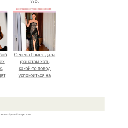
WB.
боб
Селена Гомес дала
тех
фанатам хоть
к,
какой-то повод
дят
успокоиться на
.
фоне всех
разговоров о
свадьбе Тейлор
свифт.
казании обратной гиперссылки.