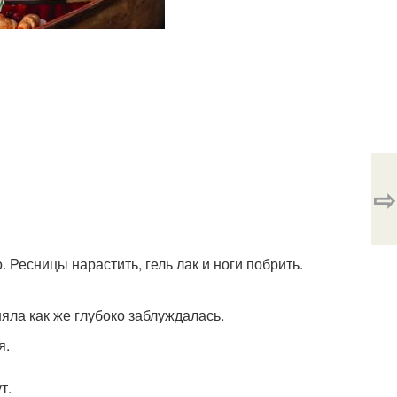
⇨
 Ресницы нарастить, гель лак и ноги побрить.
няла как же глубоко заблуждалась.
я.
т.