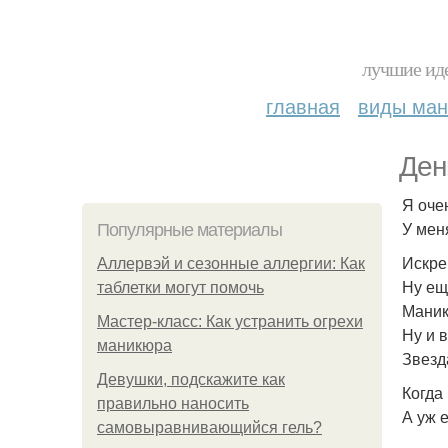
лучшие иде
главная
виды ма
Ден
Я оче
У мен
Популярные материалы
Искре
Аллервэй и сезонные аллергии: Как
Ну ещ
таблетки могут помочь
Маник
Мастер-класс: Как устранить огрехи
Ну и в
маникюра
Звезд
Девушки, подскажите как
Когда
правильно наносить
А уж 
самовыравнивающийся гель?