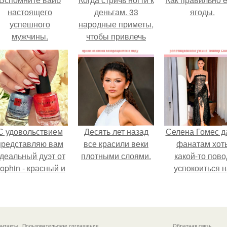
настоящего
деньгам. 33
ягоды.
успешного
народные приметы,
мужчины.
чтобы привлечь
деньги в дом.
С удовольствием
Десять лет назад
Селена Гомес д
представляю вам
все красили веки
фанатам хот
деальный дуэт от
плотными слоями.
какой-то пово
ophin - красный и
успокоиться н
иний оттенки Sand
фоне всех
ffect номер 0299 и
разговоров о
номер 0262.
свадьбе Тейл
свифт.
онтакты
Пользовательское соглашение
Обратная связь