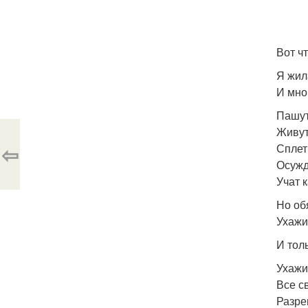
Вот чт
Я жил
И мно
Пашут
Живут
⇦
Сплет
Осужд
Учат к
Но об
Ухажи
И тол
Ухажи
Все с
Разреш