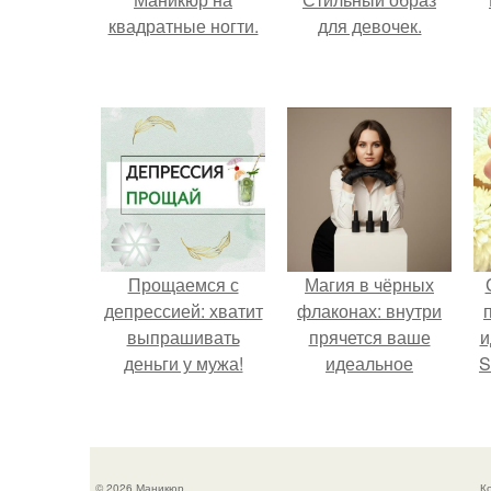
квадратные ногти.
для девочек.
Прощаемся с
Магия в чёрных
депрессией: хватит
флаконах: внутри
выпрашивать
прячется ваше
и
деньги у мужа!
идеальное
S
настроение.
с
E
© 2026 Маникюр
К