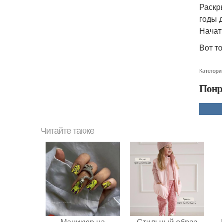
Раскр
годы 
Начать
Вот то
Категори
Понр
Читайте также
Маникюр на
Стильный образ