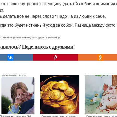
ыть свою внутреннюю женщину, дать ей любви и внимания ст
до.
 делать все не через слово "Надо", а из любви к себе.
гда это будет истинный уход за собой. Разница между фото 1
и:
маникюр гель лаком
,
как сделать маникюр
авилось? Поделитесь с друзьями!
Вспомните вайб
Когда стричь ногти к
Как правильно e