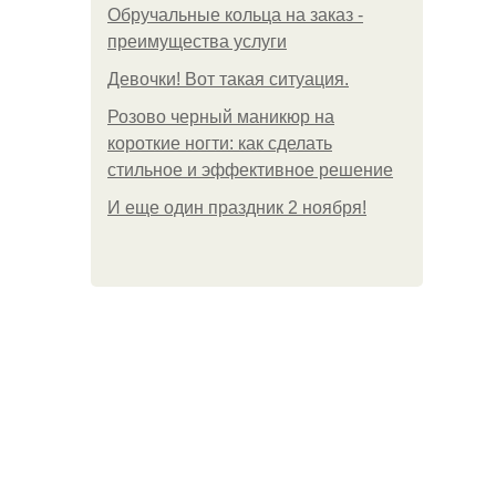
Обручальные кольца на заказ -
преимущества услуги
Девочки! Вот такая ситуация.
Розово черный маникюр на
короткие ногти: как сделать
стильное и эффективное решение
И еще один праздник 2 ноября!