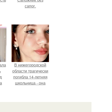
сапог.
ала
В нижегородской
ь
области трагически
д
погибла 14-летняя
а
школьница - она
покончила с собой
на фоне подготовки
ор
к контрольной по
английскому языку.