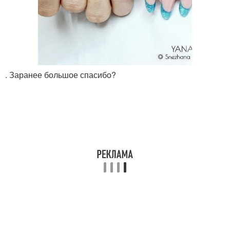
. Заранее большое спасибо?