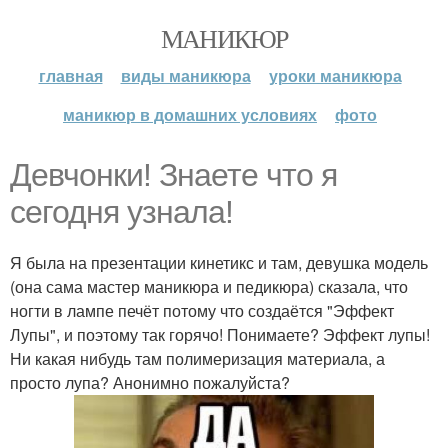
МАНИКЮР
главная
виды маникюра
уроки маникюра
маникюр в домашних условиях
фото
Девчонки! Знаете что я
сегодня узнала!
Я была на презентации кинетикс и там, девушка модель
(она сама мастер маникюра и педикюра) сказала, что
ногти в лампе печёт потому что создаётся "Эффект
Лупы", и поэтому так горячо! Понимаете? Эффект лупы!
Ни какая нибудь там полимеризация материала, а
просто лупа? Анонимно пожалуйста?