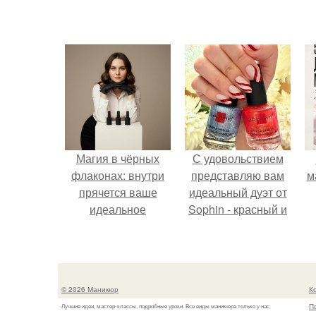
Магия в чёрных
С удовольствием
флаконах: внутри
представляю вам
м
прячется ваше
идеальный дуэт от
идеальное
Sophin - красный и
настроение.
синий оттенки Sand
Effect номер 0299 и
номер 0262.
© 2026 Маникюр
К
П
Лучшие идеи, мастер-классы, подробные уроки. Все виды маникюра только у нас