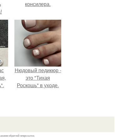
ь
консилера.
!
ас
Нюдовый педикюр -
ая,
это "Тихая
".
Роскошь" в уходе.
казании обратной гиперссылки.