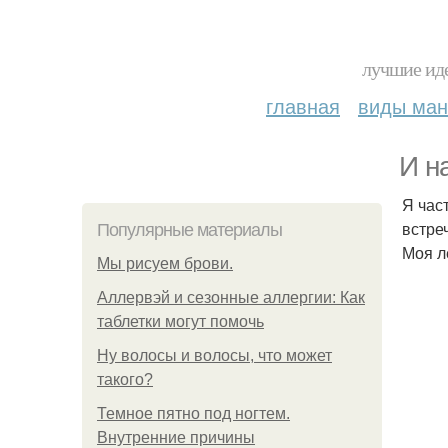
лучшие иде
главная
виды ма
И н
Я час
встреч
Популярные материалы
Моя л
Мы рисуем брови.
Аллервэй и сезонные аллергии: Как
таблетки могут помочь
Ну волосы и волосы, что может
такого?
Темное пятно под ногтем.
Внутренние причины