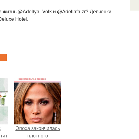
 жизнь @Adeliya_Volk и @Adeliafaizr? Девчонки
eluxe Hotel.
с
Эпоха закончилась
тит
плотного