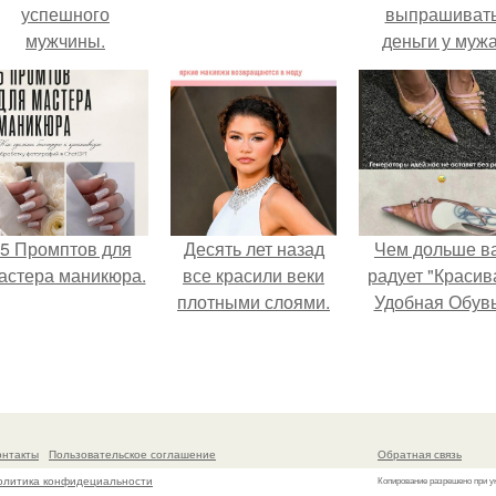
успешного
выпрашиват
мужчины.
деньги у мужа
5 Промптов для
Десять лет назад
Чем дольше в
астера маникюра.
все красили веки
радует "Красив
плотными слоями.
Удобная Обувь
онтакты
Пользовательское соглашение
Обратная связь
олитика конфидециальности
Копирование разрешено при у