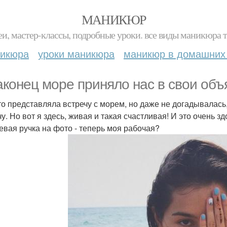
МАНИКЮР
и, мастер-классы, подробные уроки. все виды маникюра т
никюра
уроки маникюра
маникюр в домашних
аконец море приняло нас в свои объ
то представляла встречу с морем, но даже не догадывалась
у. Но вот я здесь, живая и такая счастливая! И это очень з
евая ручка на фото - теперь моя рабочая?