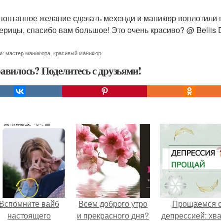
понтанное желание сделать мехенди и маникюр воплотили в
терицы, спасибо вам большое! Это очень красиво? @ Bellis D
и:
мастер маникюра
,
красивый маникюр
авилось? Поделитесь с друзьями!
Вспомните вайб
Всем доброго утро
Прощаемся 
настоящего
и прекрасного дня?
депрессией: хва