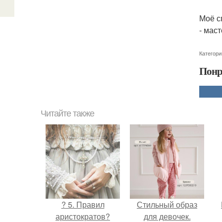
Моё с
- мас
Категори
Понр
Читайте также
? 5. Правил
Стильный образ
аристократов?
для девочек.