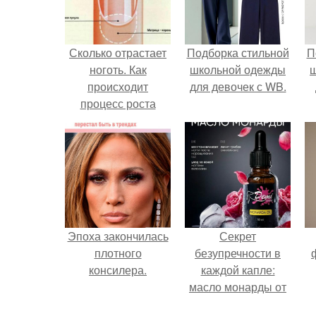
Сколько отрастает
Подборка стильной
П
ноготь. Как
школьной одежды
происходит
для девочек с WB.
процесс роста
ногтей
Эпоха закончилась
Секрет
плотного
безупречности в
консилера.
каждой капле:
масло монарды от
Demi Sweet.