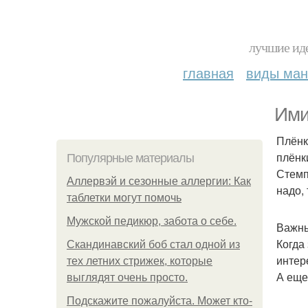
лучшие иде
главная
виды ма
Ими
Плёнк
плёнк
Популярные материалы
Стемпи
Аллервэй и сезонные аллергии: Как
надо,
таблетки могут помочь
Мужской педикюр, забота о себе.
Важны
Когда
Скандинавский боб стал одной из
интер
тех летних стрижек, которые
А еще
выглядят очень просто.
Подскажите пожалуйста. Может кто-