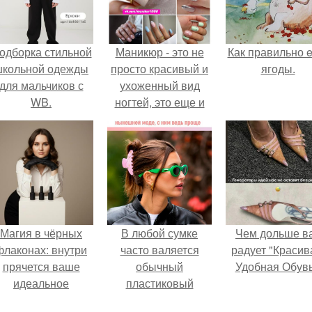
одборка стильной
Маникюр - это не
Как правильно e
школьной одежды
просто красивый и
ягоды.
для мальчиков с
ухоженный вид
WB.
ногтей, это еще и
способ выразить
свой стиль и
индивидуальность.
Магия в чёрных
В любой сумке
Чем дольше в
флаконах: внутри
часто валяется
радует "Красив
прячется ваше
обычный
Удобная Обувь
идеальное
пластиковый
настроение.
крабик.