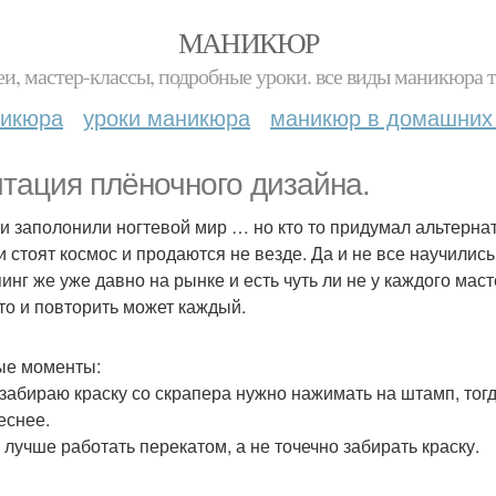
МАНИКЮР
и, мастер-классы, подробные уроки. все виды маникюра т
никюра
уроки маникюра
маникюр в домашних
тация плёночного дизайна.
и заполонили ногтевой мир … но кто то придумал альтернати
и стоят космос и продаются не везде. Да и не все научились
нг же уже давно на рынке и есть чуть ли не у каждого масте
 то и повторить может каждый.
е моменты:
 забираю краску со скрапера нужно нажимать на штамп, тог
еснее.
 лучше работать перекатом, а не точечно забирать краску.