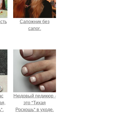
сть
Сапожник без
сапог.
ас
Нюдовый педикюр -
ая,
это "Тихая
".
Роскошь" в уходе.