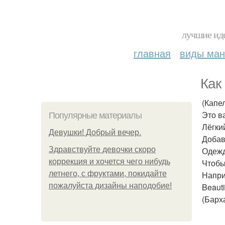
лучшие иде
главная
виды ма
Как
(Капе
Это в
Популярные материалы
Лёгки
Девушки! Добрый вечер.
Добав
Здравствуйте девочки скоро
Одежд
коррекция и хочется чего нибудь
Чтобы
летнего, с фруктами, покидайте
Напри
пожалуйста дизайны наподобие!
Beauti
(Барх