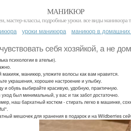
МАНИКЮР
и, мастер-классы, подробные уроки. все виды маникюра т
никюра
уроки маникюра
маникюр в домашних
 чувствовать себя хозяйкой, а не до
лька психологии в ателье).
ажно.
й макияж, маникюр, уложите волосы как вам нравится.
ьте украшения, хорошее настроение и улыбку.
у и обувь выбирайте красивую, удобную, практичную.
 уход был минимальный, у вас и так забот достаточно.
мер, наш бархатный костюм - стирать легко в машинке, сохн
ful".
атный мешочек для хранения в подарок и на Wildberries сейч