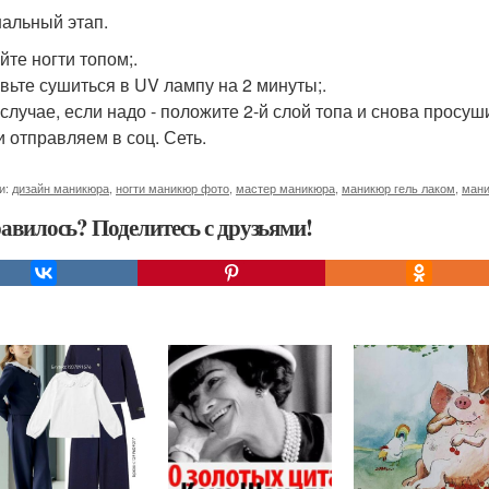
нальный этап.
йте ногти топом;.
вьте сушиться в UV лампу на 2 минуты;.
 случае, если надо - положите 2-й слой топа и снова просу
и отправляем в соц. Сеть.
и:
дизайн маникюра
,
ногти маникюр фото
,
мастер маникюра
,
маникюр гель лаком
,
мани
авилось? Поделитесь с друзьями!