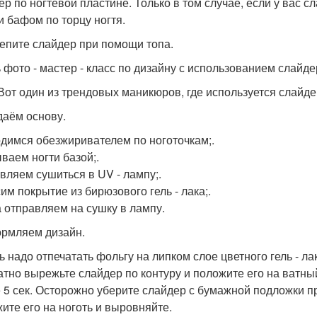
ер по ногтевой пластине. Только в том случае, если у вас с
и бафом по торцу ногтя.
репите слайдер при помощи топа.
ь фото - мастер - класс по дизайну с использованием слайд
 Вот один из трендовых маникюров, где используется слайдер
здаём основу.
димся обезжиривателем по ноготочкам;.
ваем ногти базой;.
вляем сушиться в UV - лампу;.
им покрытие из бирюзового гель - лака;.
 отправляем на сушку в лампу.
ормляем дизайн.
ь надо отпечатать фольгу на липком слое цветного гель - лак
атно вырежьте слайдер по контуру и положите его на ватный
 5 сек. Осторожно уберите слайдер с бумажной подложки п
ите его на ноготь и выровняйте.