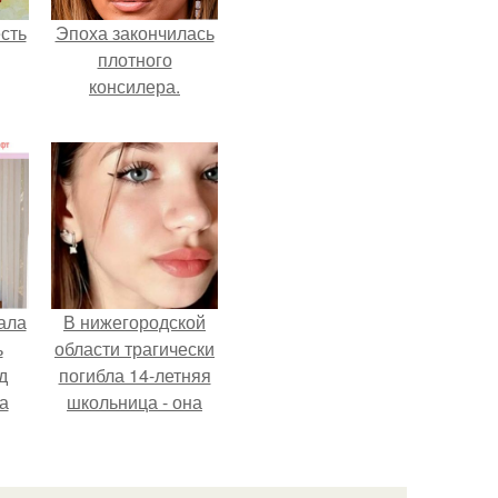
сть
Эпоха закончилась
плотного
консилера.
ала
В нижегородской
ь
области трагически
д
погибла 14-летняя
а
школьница - она
покончила с собой
на фоне подготовки
ор
к контрольной по