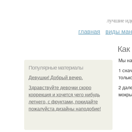
лучшие иде
главная
виды ма
Как
Мы на
Популярные материалы
1 сна
тольк
Девушки! Добрый вечер.
2 дал
Здравствуйте девочки скоро
мокры
коррекция и хочется чего нибудь
летнего, с фруктами, покидайте
пожалуйста дизайны наподобие!