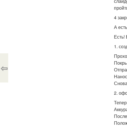
слайд
пройт
4 зак
А ест
Есть!
1. со
Прохо
Покры
⇦
Отпра
Нанос
Снова
2. оф
Тепер
Аккур
После
Полож