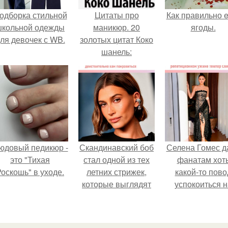
одборка стильной
Цитаты про
Как правильно e
школьной одежды
маникюр. 20
ягоды.
ля девочек с WB.
золотых цитат Коко
шанель:
юдовый педикюр -
Скандинавский боб
Селена Гомес д
это "Тихая
стал одной из тех
фанатам хот
оскошь" в уходе.
летних стрижек,
какой-то пово
которые выглядят
успокоиться н
очень просто.
фоне всех
разговоров о
свадьбе Тейл