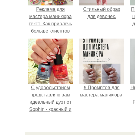
Реклама для
Стильный образ
П
мастера маникюра
для девочек.
текст. Как привлечь
д
больше клиентов
на маникюр
С удовольствием
5 Промптов для
Н
представляю вам
мастера маникюра.
идеальный дуэт от
Р
Sophin - красный и
синий оттенки Sand
Effect номер 0299 и
номер 0262.