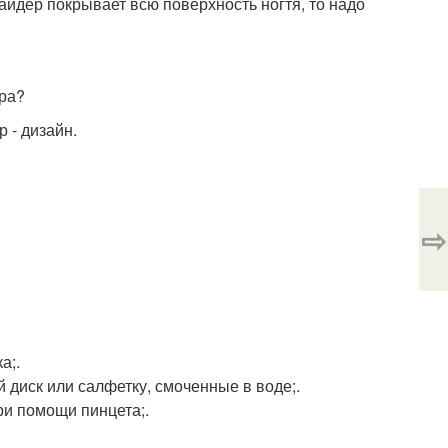
лайдер покрывает всю поверхность ногтя, то надо
ера?
 - дизайн.
⇨
а;.
 диск или салфетку, смоченные в воде;.
ри помощи пинцета;.