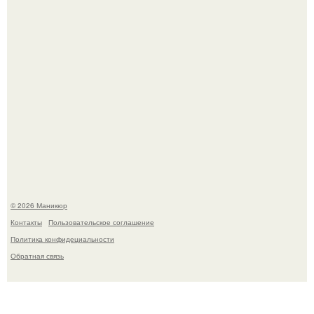
Селена Гомес дала фанатам хоть какой-то повод
успокоиться на фоне всех разговоров о свадьбе Тейлор
свифт.
© 2026 Маникюр
Контакты
Пользовательское соглашение
Политика конфидециальности
Обратная связь