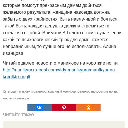
которые помогут прекрасным дамам добиться
желаемого результата: женщина навсегда должна
забыть о двух крайностях: быть навязчивой и бояться
такой быть; каждая девушка должна стремиться к
согласию с собой. Внимание! Только в том случае, если
какой-то психологический трюк для дамы кажется
неправильным, то лучше его не использовать. Алина
иванцова.
Читайте далее новости о маникюре на короткие ногти
http://manikyur.ru-best.com/vidy-manikyura/manikyur-na-
korotkie-nogti
Категории:
макияж и маникюр
,
красивый маникюр
,
маникюр на короткие ногти
,
мастер маникюра
Читайте также