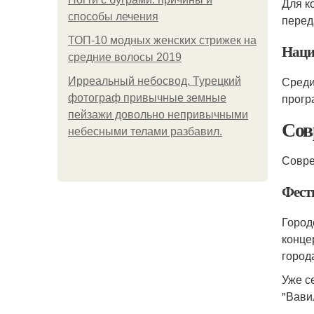
Для к
способы лечения
перед
ТОП-10 модных женских стрижек на
Наци
средние волосы 2019
Среди
Ирреальный небосвод. Турецкий
прогр
фотограф привычные земные
пейзажи довольно непривычными
Сов
небесными телами разбавил.
Совре
Фест
Город
конце
город
Уже с
"Вави