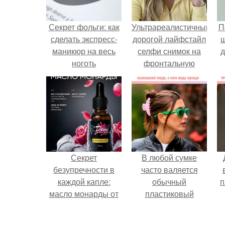
Секрет фольги: как
Ультрареалистичный
П
сделать экспресс-
дорогой лайфстайл
маникюр на весь
селфи снимок на
д
ноготь
фронтальную
камеру.
Секрет
В любой сумке
безупречности в
часто валяется
каждой капле:
обычный
п
масло монарды от
пластиковый
Demi Sweet.
крабик.