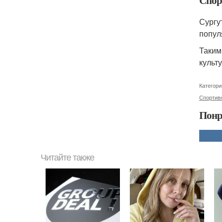
Спор
Сургу
попул
Таким
культ
Категори
Спортив
Понр
Читайте также