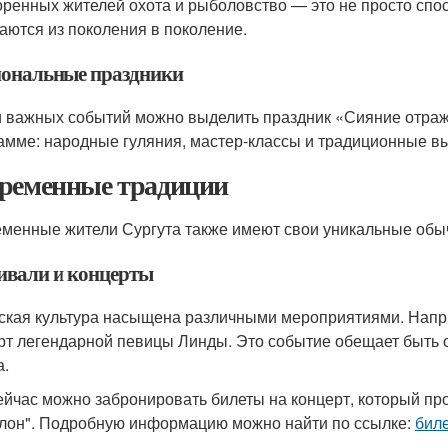
оренных жителей охота и рыболовство — это не просто спос
аются из поколения в поколение.
ональные праздники
 важных событий можно выделить праздник «Сияние отраже
амме: народные гуляния, мастер-классы и традиционные в
ременные традиции
менные жители Сургута также имеют свои уникальные обыч
ивали и концерты
ская культура насыщена различными мероприятиями. Наприм
рт легендарной певицы Линды. Это событие обещает быть о
а.
ейчас можно забронировать билеты на концерт, который про
лон". Подробную информацию можно найти по ссылке:
бил