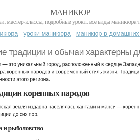
МАНИКЮР
и, мастер-классы, подробные уроки. все виды маникюра т
никюра
уроки маникюра
маникюр в домашних
ие традиции и обычаи характерны д
т — это уникальный город, расположенный в сердце Западн
ура коренных народов и современный стиль жизни. Традици
нности этого региона.
диции коренных народов
тская земля издавна населялась хантами и манси — корен
диции до сих пор.
а и рыболовство