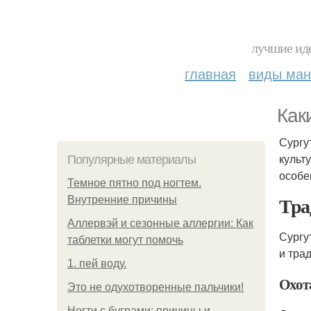
лучшие иде
главная
виды ма
Как
Сургу
культ
Популярные материалы
особе
Темное пятно под ногтем.
Тра
Внутренние причины
Аллервэй и сезонные аллергии: Как
Сургу
таблетки могут помочь
и тра
1. пей воду.
Охот
Это не одухотворенные пальчики!
Ногти с буграми: причины и