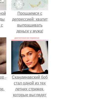
ной
Прощаемся с
жды
депрессией: хватит
 с
выпрашивать
деньги у мужа!
р -
Скандинавский боб
стал одной из тех
де.
летних стрижек,
которые выглядят
очень просто.