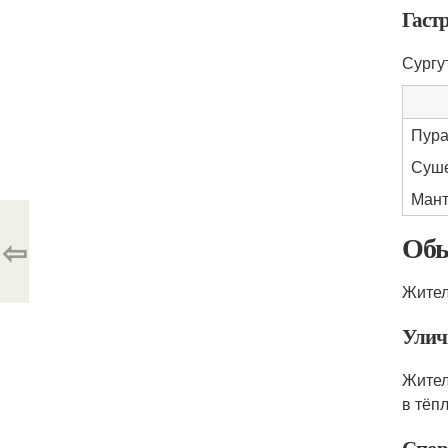
Гаст
Сургу
Пура
Суш
Ман
Обы
⇦
Жител
Улич
Жител
в тёп