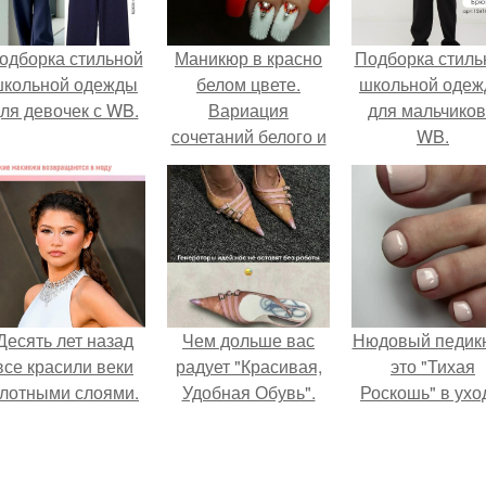
одборка стильной
Маникюр в красно
Подборка стиль
школьной одежды
белом цвете.
школьной оде
ля девочек с WB.
Вариация
для мальчиков
сочетаний белого и
WB.
красного
Десять лет назад
Чем дольше вас
Нюдовый педикю
все красили веки
радует "Красивая,
это "Тихая
лотными слоями.
Удобная Обувь".
Роскошь" в ухо