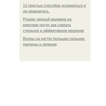
12 простых способов успокоиться и
не нервничать.
Розово черный маникюр на
короткие ногти: как сделать
стильное и эффективное решение
Волны на ногтях больших пальцев:
причины и лечение