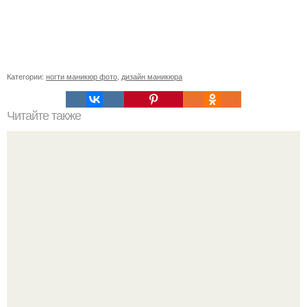
Категории:
ногти маникюр фото
,
дизайн маникюра
Читайте также
Сколько отрастает ноготь. Как происходит процесс роста
ногтей