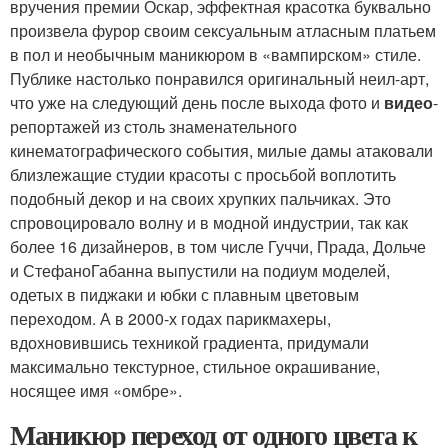
вручения премии Оскар, эффектная красотка буквально
произвела фурор своим сексуальным атласным платьем
в пол и необычным маникюром в «вампирском» стиле.
Публике настолько понравился оригинальный неил-арт,
что уже на следующий день после выхода фото и
видео
-
репортажей из столь знаменательного
кинематографического события, милые дамы атаковали
близлежащие студии красоты с просьбой воплотить
подобный декор и на своих хрупких пальчиках. Это
спровоцировало волну и в модной индустрии, так как
более 16 дизайнеров, в том числе Гуччи, Прада, Дольче
и СтефаноГабанна выпустили на подиум моделей,
одетых в пиджаки и юбки с плавным цветовым
переходом. А в 2000-х годах парикмахеры,
вдохновившись техникой градиента, придумали
максимально текстурное, стильное окрашивание,
носящее имя «омбре».
Маникюр переход от одного цвета к