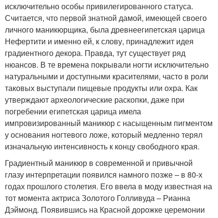
исключительно особы привилегированного статуса.
Считается, что первой знатной дамой, имеющей своего
личного маникюрщика, была древнеегипетская царица
Нефертити и именно ей, к слову, принадлежит идея
градиентного декора. Правда, тут существует ряд
нюансов. В те времена покрывали ногти исключительно
натуральными и доступными красителями, часто в роли
таковых выступали пищевые продукты или охра. Как
утверждают археологические раскопки, даже при
погребении египетская царица имела
импровизированный маникюр с насыщенным пигментом
у основания ногтевого ложе, который медленно терял
изначальную интенсивность к концу свободного края.
Градиентный маникюр в современной и привычной
глазу интерпретации появился намного позже – в 80-х
годах прошлого столетия. Его ввела в моду известная на
тот момента актриса Золотого Голливуда – Рианна
Дэймонд. Появившись на Красной дорожке церемонии