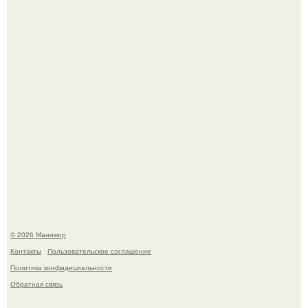
которые выглядят очень просто.
Селена Гомес дала фанатам хоть какой-то повод
успокоиться на фоне всех разговоров о свадьбе Тейлор
свифт.
© 2026 Маникюр
Контакты
Пользовательское соглашение
Политика конфидециальности
Обратная связь