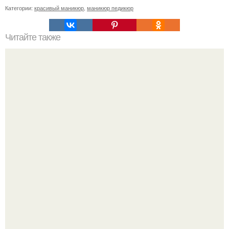
Категории:
красивый маникюр
,
маникюр педикюр
Читайте также
Цвет ногтей о чем говорит. О чем говорит цвет лака