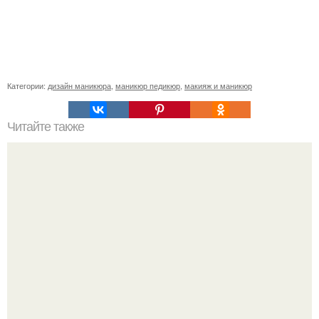
Категории:
дизайн маникюра
,
маникюр педикюр
,
макияж и маникюр
Читайте также
Каждый месяц я новинки закупаю.