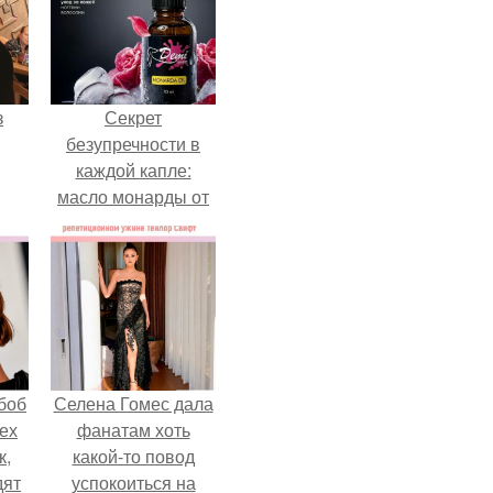
з
Секрет
безупречности в
каждой капле:
масло монарды от
Demi Sweet.
боб
Селена Гомес дала
тех
фанатам хоть
к,
какой-то повод
дят
успокоиться на