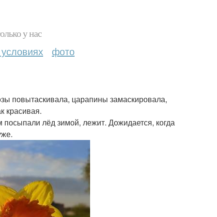
олько у нас
 условиях
фото
озы повытаскивала, царапины замаскировала,
ак красивая.
м посыпали лёд зимой, лежит. Дожидается, когда
уже.