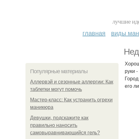
лучшие иде
главная
виды ма
Нед
Хорош
руки -
Популярные материалы
Город
Аллервэй и сезонные аллергии: Как
его л
таблетки могут помочь
Мастер-класс: Как устранить огрехи
маникюра
Девушки, подскажите как
правильно наносить
самовыравнивающийся гель?