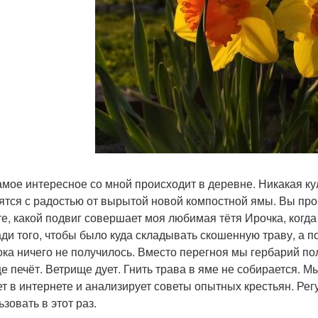
амое интересное со мной происходит в деревне. Никакая ку
ятся с радостью от вырытой новой компостной ямы. Вы про
те, какой подвиг совершает моя любимая тётя Ирочка, когда
ади того, чтобы было куда складывать скошенную траву, а 
пока ничего не получилось. Вместо перегноя мы гербарий по
е печёт. Ветрище дует. Гнить трава в яме не собирается. М
ет в интернете и анализирует советы опытных крестьян. Ре
зовать в этот раз.