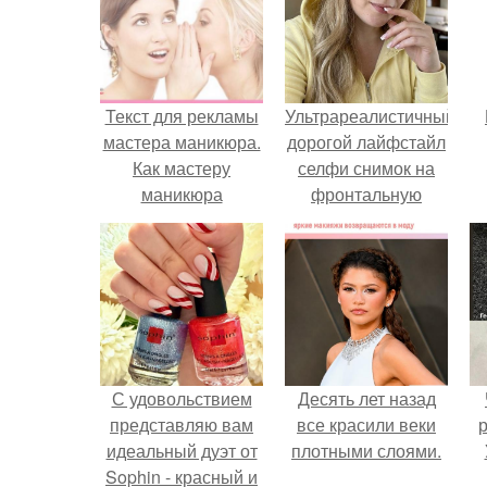
Текст для рекламы
Ультрареалистичный
мастера маникюра.
дорогой лайфстайл
Как мастеру
селфи снимок на
маникюра
фронтальную
запустить
камеру.
сарафанный
маркетинг?
С удовольствием
Десять лет назад
представляю вам
все красили веки
р
идеальный дуэт от
плотными слоями.
Sophin - красный и