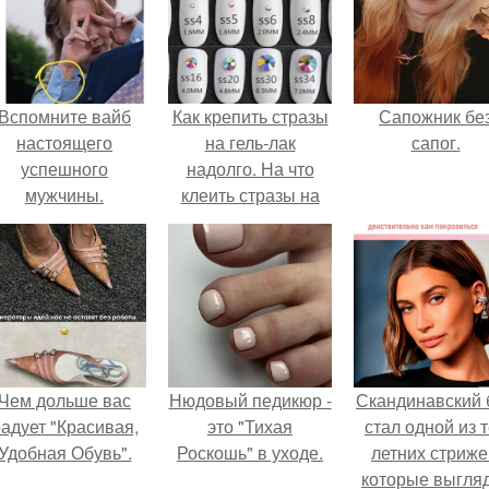
Вспомните вайб
Как крепить стразы
Сапожник бе
настоящего
на гель-лак
сапог.
успешного
надолго. На что
мужчины.
клеить стразы на
ногти?
Чем дольше вас
Нюдовый педикюр -
Скандинавский 
адует "Красивая,
это "Тихая
стал одной из 
Удобная Обувь".
Роскошь" в уходе.
летних стриже
которые выгля