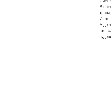
Систе
В нас
трава
И это
А до 
что в
чудов