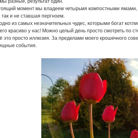
мы разные, результат один.
тоящий момент мы владеем четырьмя компостными ямами, 
, так и не ставшая пергноем.
 одно из самых незначительных чудес, которыми богат котлик
чего красиво у нас! Можно целый день просто смотреть по 
сё это просто иллюзия. За пределами моего крошечного с
ищные события.