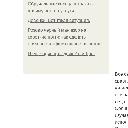
Обручальные кольца на заказ -
преимущества услуги
Девочки! Вот такая ситуация.
Розово черный маникюр на
короткие ногти: как сделать
стильное и эффективное решение
И еще один праздник 2 ноября!
Всё с
сравн
узнае
всё р
лет, 
Солнц
изуча
исполь