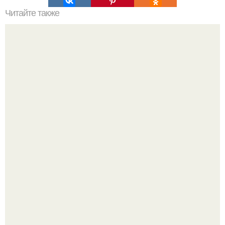
Читайте также
Уход за собой по 30 минут в день. План ухода за собой
всего лишь за 30 минут в день.
Ультрареалистичный дорогой лайфстайл селфи снимок