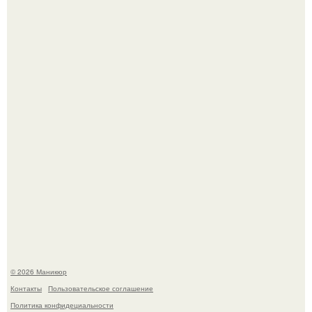
Нюдовый педикюр - это "Тихая Роскошь" в уходе.
В нижегородской области трагически погибла 14-летняя
школьница - она покончила с собой на фоне подготовки к
контрольной по английскому языку.
© 2026 Маникюр
Контакты
Пользовательское соглашение
Политика конфидециальности