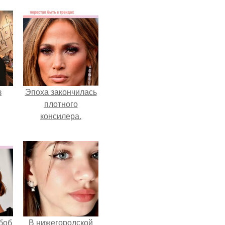
з
Эпоха закончилась
плотного
консилера.
боб
В нижегородской