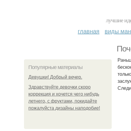
лучшие иде
главная
виды ма
Поч
Раньш
беско
Популярные материалы
тольк
Девушки! Добрый вечер.
заслу
Здравствуйте девочки скоро
Следи
коррекция и хочется чего нибудь
летнего, с фруктами, покидайте
пожалуйста дизайны наподобие!