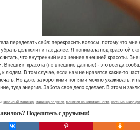
отела переделать себя: перекрасить волосы, потому что мне
 убрать целлюлит и так далее. Я понимала под красотой ск
 считать, что внутренний мир ценнее внешней красоты. Внеш
и. Внешняя красота (не внешние данные) - это всегда сообщ
, к людям. В том случае, если нам не нравятся какие-то час
мечать. Но даже за короткими ногтями можно ухаживать, и н
ние, туда энергия. Забота свое дело сделает. В этом и закл
и:
красивый маникюр
,
маникюр педикюр
,
маникюр на короткие ногти
,
ногти маникюр фо
авилось? Поделитесь с друзьями!