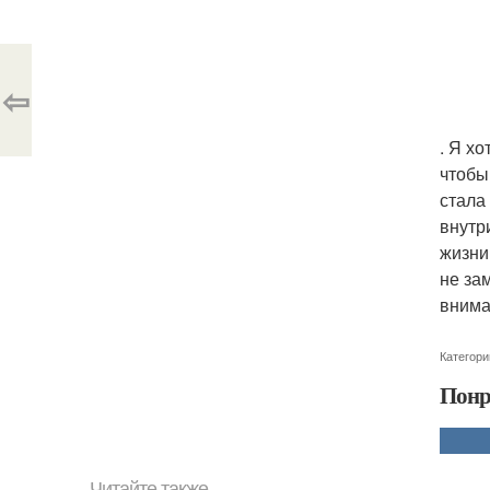
⇦
. Я х
чтобы
стала
внутр
жизни
не за
внима
Категори
Понр
Читайте также