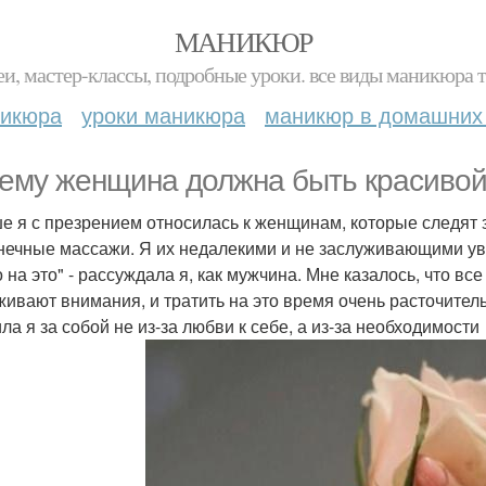
МАНИКЮР
и, мастер-классы, подробные уроки. все виды маникюра т
никюра
уроки маникюра
маникюр в домашних
ему женщина должна быть красиво
е я с презрением относилась к женщинам, которые следят з
нечные массажи. Я их недалекими и не заслуживающими ув
о на это" - рассуждала я, как мужчина. Мне казалось, что в
живают внимания, и тратить на это время очень расточитель
ла я за собой не из-за любви к себе, а из-за необходимости