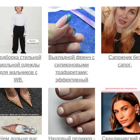
одборка стильной
Выкладной френч с
Сапожник бе
школьной одежды
силиконовыми
сапог.
для мальчиков с
трафаретами:
WB.
эффективный
способ создания
привлекательного
интерьера
Чем дольше вас
Нюдовый педикюр -
Скандинавский 