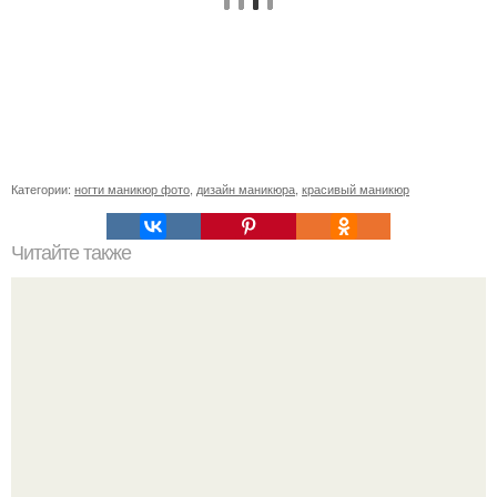
Категории:
ногти маникюр фото
,
дизайн маникюра
,
красивый маникюр
Читайте также
Сколько отрастает ноготь. Как происходит процесс роста
ногтей