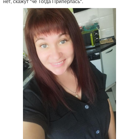
нет, скажут "че Тогда Приперлась".