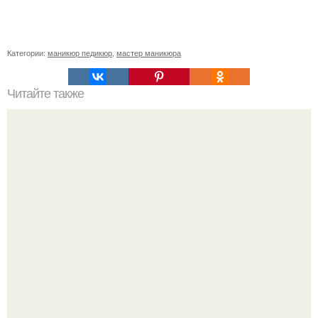
Категории:
маникюр педикюр
,
мастер маникюра
Читайте также
Мастерство фольги для ногтей: пошаговое руководство