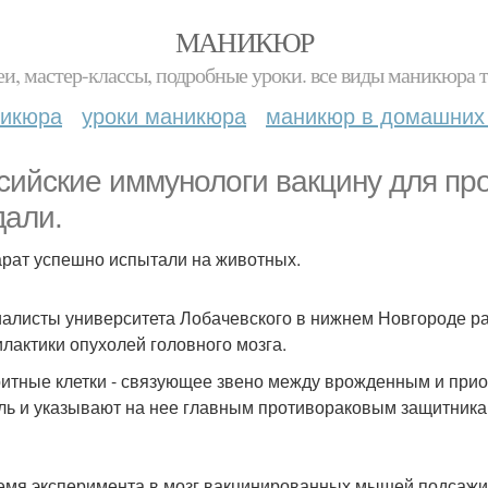
МАНИКЮР
и, мастер-классы, подробные уроки. все виды маникюра т
никюра
уроки маникюра
маникюр в домашних
сийские иммунологи вакцину для пр
дали.
рат успешно испытали на животных.
алисты университета Лобачевского в нижнем Новгороде ра
лактики опухолей головного мозга.
итные клетки - связующее звено между врожденным и при
ль и указывают на нее главным противораковым защитникам
емя эксперимента в мозг вакцинированных мышей подсажив