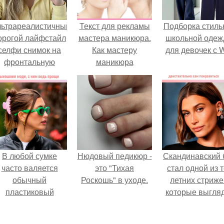
льтрареалистичный
Текст для рекламы
Подборка стиль
орогой лайфстайл
мастера маникюра.
школьной оде
селфи снимок на
Как мастеру
для девочек с 
фронтальную
маникюра
камеру.
запустить
сарафанный
маркетинг?
В любой сумке
Нюдовый педикюр -
Скандинавский 
часто валяется
это "Тихая
стал одной из 
обычный
Роскошь" в уходе.
летних стриже
пластиковый
которые выгля
крабик.
очень просто