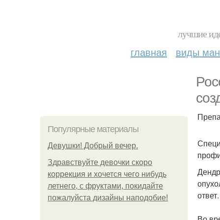
лучшие иде
главная
виды ма
Рос
соз
Препа
Популярные материалы
Специ
Девушки! Добрый вечер.
профи
Здравствуйте девочки скоро
Дендр
коррекция и хочется чего нибудь
опухо
летнего, с фруктами, покидайте
ответ.
пожалуйста дизайны наподобие!
Во вр