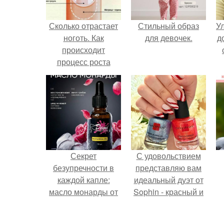
Сколько отрастает
Стильный образ
У
ноготь. Как
для девочек.
д
происходит
процесс роста
ногтей
Секрет
С удовольствием
безупречности в
представляю вам
каждой капле:
идеальный дуэт от
масло монарды от
Sophin - красный и
Demi Sweet.
синий оттенки Sand
Effect номер 0299 и