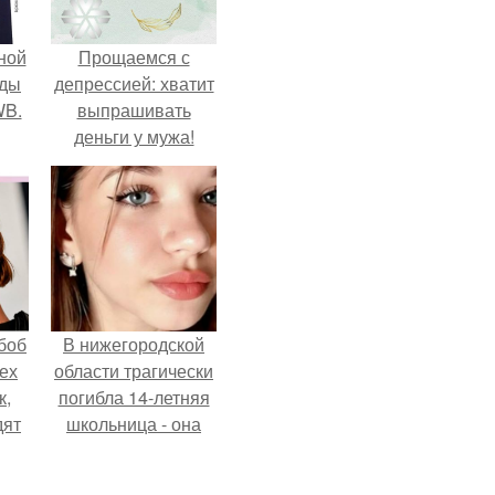
ной
Прощаемся с
жды
депрессией: хватит
WB.
выпрашивать
деньги у мужа!
боб
В нижегородской
тех
области трагически
к,
погибла 14-летняя
дят
школьница - она
.
покончила с собой
на фоне подготовки