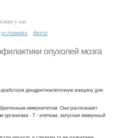
олько у нас
 условиях
фото
офилактики опухолей мозга
зработали дендритноклеточную вакцину для
обретенным иммунитетом. Они распознают
 организма - Т - клеткам, запуская иммунный
али опухоль и следили за ее развитием.