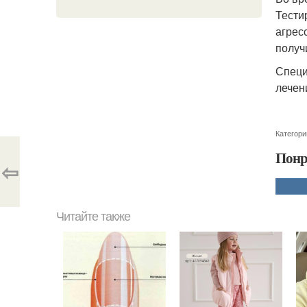
Тести
агрес
получ
Специ
лечен
Категори
Понр
⇦
Читайте также