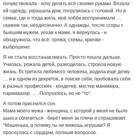
почувствовала - хочу делать всё своими руками. Вязала
ей одежду, украшала дом, погрузилась с головой. Но в
семье, где я тогда жила, моё хобби воспринимали …
скажем так, неоднозначно. А однажды, после ссоры с
бывшим мужем, уехав к маме, я вернулась - и
обнаружила, что всё: пряжа, схемы, крючки -
выброшено.
Я не стала восстанавливать. Просто пошла дальше.
Училась, рожала детей, разводилась, строила новую
жизнь. Встретила любимого человека, родила ещё дочку
… и в одном из декретов, в поиске себя, пробовала себя
в разных профессиях - кондитер, мастер маникюра,
парикмахер … . Получалось, но не "то".
А потом приснился сон.
Мама моего мужа - женщина, с которой у меня не было
шанса сблизиться - берёт меня за плечи и спрашивает:
"Машенька, а почему ты не вяжешь игрушки? Я
проснулась с сердцем, полным вопросов.