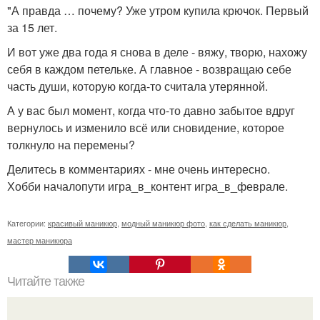
"А правда … почему? Уже утром купила крючок. Первый
за 15 лет.
И вот уже два года я снова в деле - вяжу, творю, нахожу
себя в каждом петельке. А главное - возвращаю себе
часть души, которую когда-то считала утерянной.
А у вас был момент, когда что-то давно забытое вдруг
вернулось и изменило всё или сновидение, которое
толкнуло на перемены?
Делитесь в комментариях - мне очень интересно.
Хобби началопути игра_в_контент игра_в_феврале.
Категории:
красивый маникюр
,
модный маникюр фото
,
как сделать маникюр
,
мастер маникюра
Читайте также