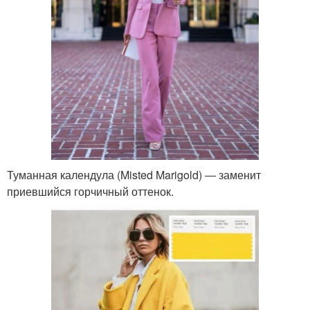
Туманная календула (Misted Marigold) ― заменит
приевшийся горчичный оттенок.