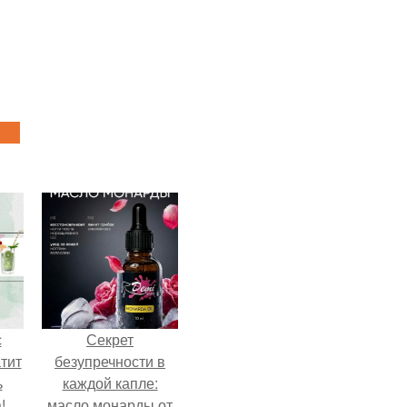
с
Секрет
тит
безупречности в
ь
каждой капле:
!
масло монарды от