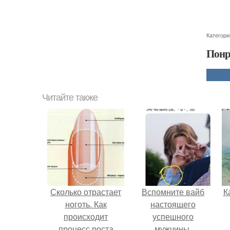
Категори
Понр
Читайте также
Сколько отрастает
Вспомните вайб
К
ноготь. Как
настоящего
происходит
успешного
процесс роста
мужчины.