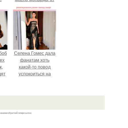
Demi Sweet.
боб
Селена Гомес дала
тех
фанатам хоть
к,
какой-то повод
дят
успокоиться на
.
фоне всех
разговоров о
свадьбе Тейлор
свифт.
казании обратной гиперссылки.