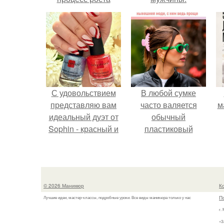
ногтей
С удовольствием
В любой сумке
представляю вам
часто валяется
м
идеальный дуэт от
обычный
Sophin - красный и
пластиковый
синий оттенки Sand
крабик.
Effect номер 0299 и
номер 0262.
© 2026 Маникюр
К
П
Лучшие идеи, мастер-классы, подробные уроки. Все виды маникюра только у нас
г.
«З