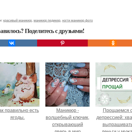
и:
красивый маникюр
,
маникюр педикюр
,
ногти маникюр фото
авилось? Поделитесь с друзьями!
ак правильно eсть
Маникюр -
Прощаемся 
ягоды.
волшебный ключик,
депрессией: хва
открывающий
выпрашиват
дверь в мир
деньги у мужа