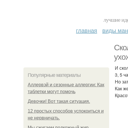
лучшие иде
главная
виды ма
Ско
ухо
И ско
3, 5 
Популярные материалы
Но за
Аллервэй и сезонные аллергии: Как
Как ж
таблетки могут помочь
Красо
Девочки! Вот такая ситуация.
12 простых способов успокоиться и
не нервничать.
Мы сжигаем подкожный жир.