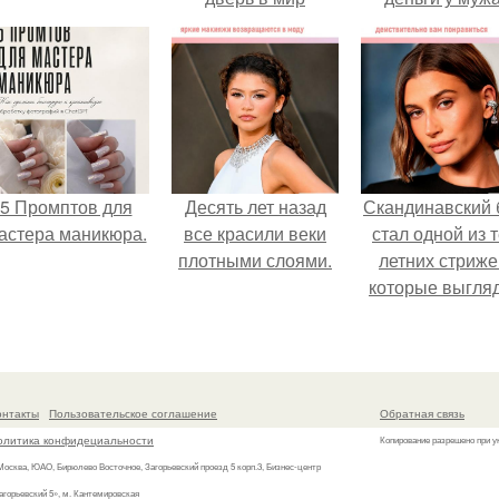
ухоженных ногтей.
5 Промптов для
Десять лет назад
Скандинавский 
астера маникюра.
все красили веки
стал одной из 
плотными слоями.
летних стриже
которые выгля
очень просто
онтакты
Пользовательское соглашение
Обратная связь
олитика конфидециальности
Копирование разрешено при у
 Москва, ЮАО, Бирюлево Восточное, Загорьевский проезд 5 корп.3, Бизнес-центр
агорьевский 5», м. Кантемировская