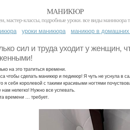
МАНИКЮР
и, мастер-классы, подробные уроки. все виды маникюра т
никюра
уроки маникюра
маникюр в домашних
лько сил и труда уходит у женщин, 
женными!
лько на это тратиться времени.
часа чтобы сделать маникюр и педикюр! Я чуть не уснула в са
то я себя королевой с такими красивыми ногтями почуствов
е нам нелегко! Нужно все успевать.
та времени … требует.