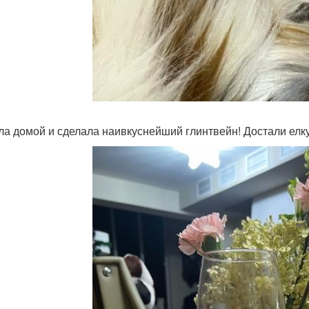
а домой и сделала наивкуснейший глинтвейн! Достали елку,