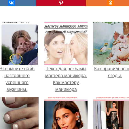
Вспомните вайб
Текст для рекламы
Как правильно e
настоящего
мастера маникюра.
ягоды.
успешного
Как мастеру
мужчины.
маникюра
запустить
сарафанный
маркетинг?