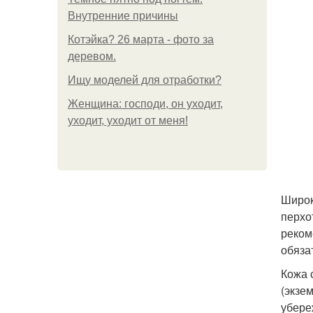
Внутренние причины
Котэйка? 26 марта - фото за
деревом.
Ищу моделей для отработки?
Женщина: господи, он уходит,
уходит, уходит от меня!
Широк
перхо
реком
обяза
Кожа 
(экзе
убере