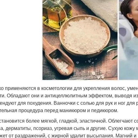
о применяются в косметологии для укрепления волос, уме
ти. Обладают они и антицеллюлитным эффектом, выводя изб
ендуют для похудения. Ванночки с солью для рук и ног для 
тельная процедура перед маникюром и педикюром.
становится более мягкой, гладкой, эластичной. Облегчают 
ма, дерматиты, псориаз, угревая сыпь и другие. Сухую кож
жет от раздражений, с жирной удалит высыпания. Магний и