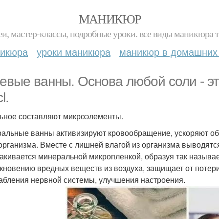
МАНИКЮР
и, мастер-классы, подробные уроки. все виды маникюра т
никюра
уроки маникюра
маникюр в домашних
евые ванны. Основа любой соли - э
l.
ьное составляют микроэлементы.
альные ванны активизируют кровообращение, ускоряют о
организма. Вместе с лишней влагой из организма выводятс
акивается минеральной микропленкой, образуя так называ
кновению вредных веществ из воздуха, защищает от потери
абления нервной системы, улучшения настроения.