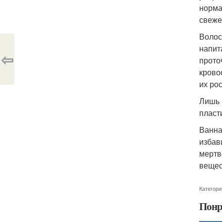
норма
свеже
Волос
напит
⇦
прото
крово
их ро
Лишь 
пласт
Ванна
избав
мертв
вещес
Категори
Понр