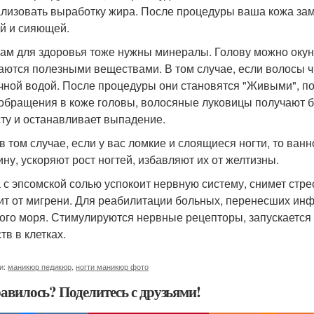
лизовать выработку жира. После процедуры ваша кожа заме
й и сияющей.
ам для здоровья тоже нужны минералы. Голову можно окунут
аются полезными веществами. В том случае, если волосы ч
чной водой. После процедуры они становятся "Живыми", по
обращения в коже головы, волосяные луковицы получают б
сту и останавливает выпадение.
в том случае, если у вас ломкие и слоящиеся ногти, то ван
ину, ускоряют рост ногтей, избавляют их от желтизны.
 с эпсомской солью успокоит нервную систему, снимет стре
ит от мигрени. Для реабилитации больных, перенесших инфа
ого моря. Стимулируются нервные рецепторы, запускается
тв в клетках.
и:
маникюр педикюр
,
ногти маникюр фото
авилось? Поделитесь с друзьями!