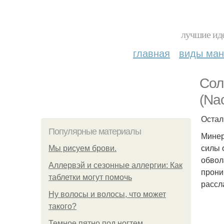
лучшие иде
главная
виды ма
Сол
(Nac
Остал
Популярные материалы
Минер
силы 
Мы рисуем брови.
обвол
Аллервэй и сезонные аллергии: Как
прони
таблетки могут помочь
рассл
Ну волосы и волосы, что может
такого?
Темное пятно под ногтем.