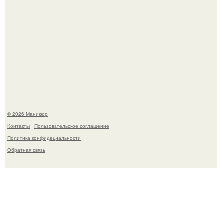
В нижегородской области трагически погибла 14-летняя
школьница - она покончила с собой на фоне подготовки к
контрольной по английскому языку.
© 2026 Маникюр
Контакты
Пользовательское соглашение
Политика конфидециальности
Обратная связь