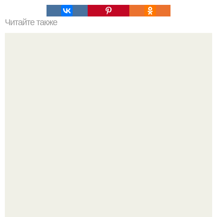
Читайте также
Как ухаживать за волосами и ногтями?
Стильный образ для девочек.