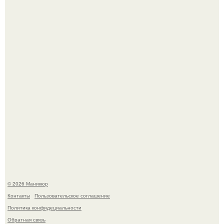
Нюдовый педикюр - это "Тихая Роскошь" в уходе.
Скандинавский боб стал одной из тех летних стрижек,
которые выглядят очень просто.
© 2026 Маникюр
Контакты
Пользовательское соглашение
Политика конфидециальности
Обратная связь