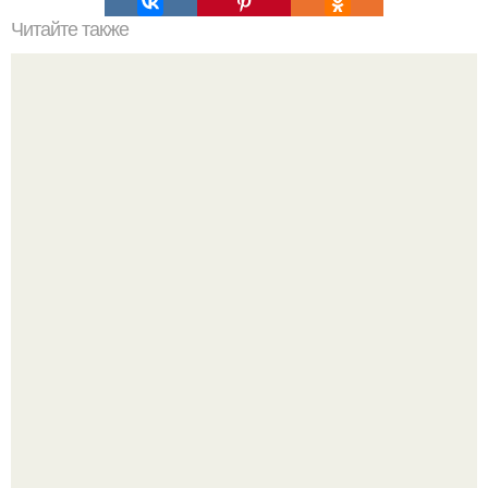
Читайте также
Как ухаживать за волосами и ногтями?
Вспомните вайб настоящего успешного мужчины.