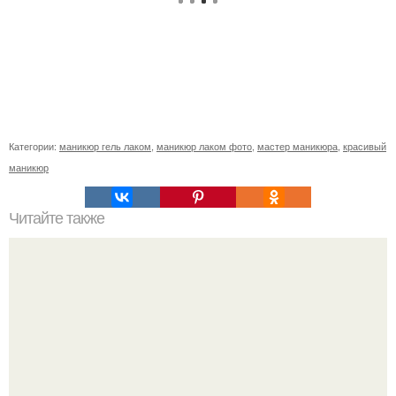
Категории:
маникюр гель лаком
,
маникюр лаком фото
,
мастер маникюра
,
красивый
маникюр
Читайте также
Когда стричь ногти к деньгам. 33 народные приметы,