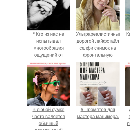
" Кто из нас не
Ультрареалистичный
К
испытывал
дорогой лайфстайл
многообразия
селфи снимок на
ощущений от
фронтальную
прикосновения
камеру.
руки?
В любой сумке
5 Промптов для
часто валяется
мастера маникюра.
обычный
п