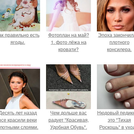
ак правильно eсть
Фотоплан на май?
Эпоха закончил
ягоды.
1. фото лёжа на
плотного
кровати?
консилера.
Десять лет назад
Чем дольше вас
Нюдовый педикю
все красили веки
радует "Красивая,
это "Тихая
лотными слоями.
Удобная Обувь".
Роскошь" в ухо