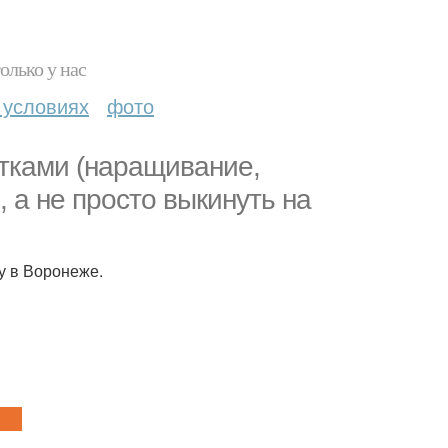
олько у нас
 условиях
фото
отками (наращивание,
 а не просто выкинуть на
у в Воронеже.