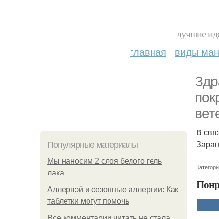
лучшие иде
главная
виды ма
Здр
пок
вет
В свя
Заран
Популярные материалы
Мы наносим 2 слоя белого гель
Категори
лака.
Понр
Аллервэй и сезонные аллергии: Как
таблетки могут помочь
Все комментарии читать не стала.