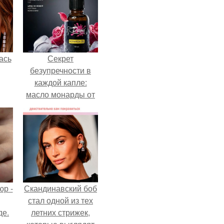
ась
Секрет
безупречности в
каждой капле:
масло монарды от
Demi Sweet.
р -
Скандинавский боб
стал одной из тех
де.
летних стрижек,