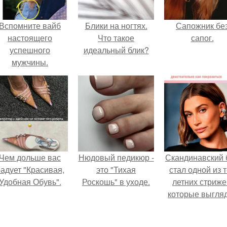
Вспомните вайб
Блики на ногтях.
Сапожник бе
настоящего
Что такое
сапог.
успешного
идеальный блик?
мужчины.
Чем дольше вас
Нюдовый педикюр -
Скандинавский 
адует "Красивая,
это "Тихая
стал одной из 
Удобная Обувь".
Роскошь" в уходе.
летних стриже
которые выгля
очень просто