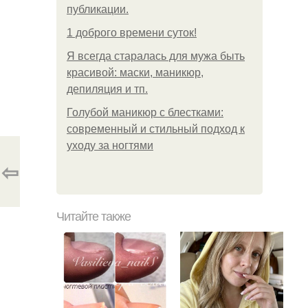
публикации.
1 доброго времени суток!
Я всегда старалась для мужа быть
красивой: маски, маникюр,
депиляция и тп.
Голубой маникюр с блестками:
современный и стильный подход к
уходу за ногтями
⇦
Читайте также