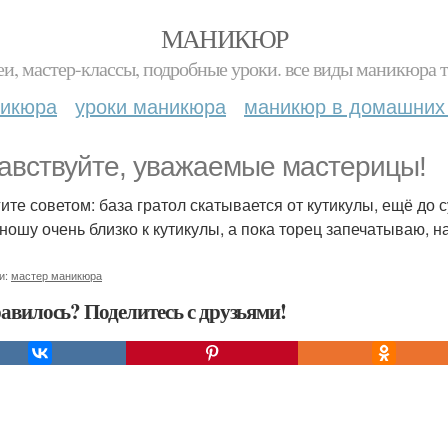
МАНИКЮР
и, мастер-классы, подробные уроки. все виды маникюра т
никюра
уроки маникюра
маникюр в домашних
авствуйте, уважаемые мастерицы!
ите советом: база гратол скатывается от кутикулы, ещё до с
аношу очень близко к кутикулы, а пока торец запечатываю, н
и:
мастер маникюра
авилось? Поделитесь с друзьями!