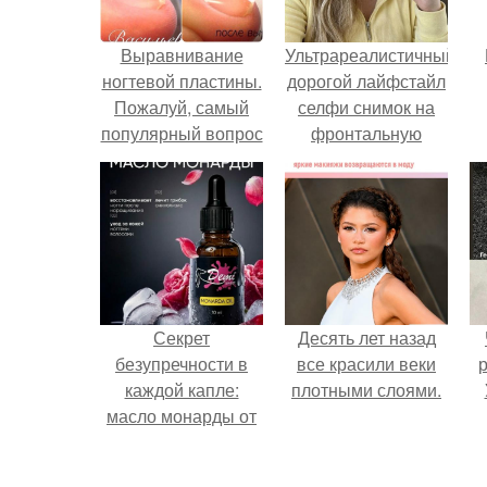
Выравнивание
Ультрареалистичный
ногтевой пластины.
дорогой лайфстайл
Пожалуй, самый
селфи снимок на
популярный вопрос
фронтальную
среди клиентов:
камеру.
"что такое
выравнивание
ногтевой пластины
и для чего это
нужно
Секрет
Десять лет назад
безупречности в
все красили веки
р
каждой капле:
плотными слоями.
масло монарды от
Demi Sweet.