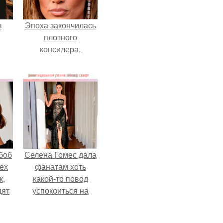
з
Эпоха закончилась
плотного
консилера.
боб
Селена Гомес дала
тех
фанатам хоть
к,
какой-то повод
дят
успокоиться на
.
фоне всех
разговоров о